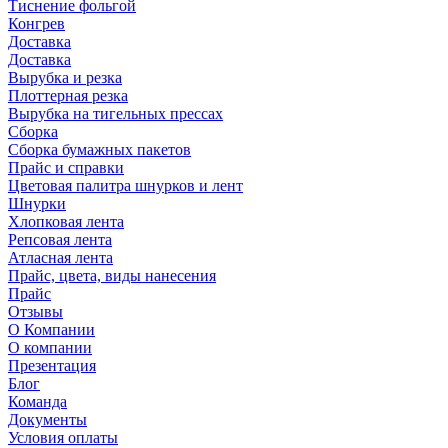
Тиснение фольгой
Конгрев
Доставка
Доставка
Вырубка и резка
Плоттерная резка
Вырубка на тигельных прессах
Сборка
Сборка бумажных пакетов
Прайс и справки
Цветовая палитра шнурков и лент
Шнурки
Хлопковая лента
Репсовая лента
Атласная лента
Прайс, цвета, виды нанесения
Прайс
Отзывы
О Компании
О компании
Презентация
Блог
Команда
Документы
Условия оплаты