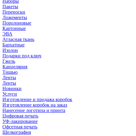
Наборы
Пакеты
Переноски
Ложементы
Поролоновые
Картонные
ЭВА
Атласная ткань
Бархатные
Изолон
Подарки под ключ
Гжель
Канцелярия
Тишью
Ленты
Ленты
Новинки
Услуги
Изготовление и продажа коробок
Изготовление коробок на заказ
Нанесение логотипа и принта
Цифровая печать
УФ-лакирование
Офсетная печать
Шелкография