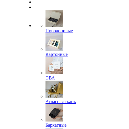
Поролоновые
Картонные
ЭВА
Атласная ткань
Бархатные