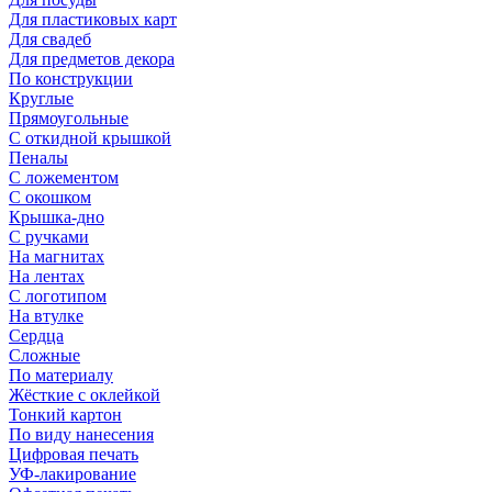
Для пластиковых карт
Для свадеб
Для предметов декора
По конструкции
Круглые
Прямоугольные
С откидной крышкой
Пеналы
С ложементом
С окошком
Крышка-дно
С ручками
На магнитах
На лентах
С логотипом
На втулке
Сердца
Сложные
По материалу
Жёсткие с оклейкой
Тонкий картон
По виду нанесения
Цифровая печать
УФ-лакирование