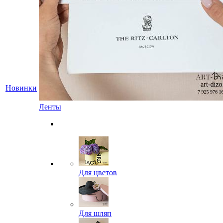
Новинки
Ленты
Для цветов
Для шляп