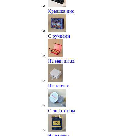
Крышка-дно
С ручками
На магнитах
На лентах
С логотипом
На втулке