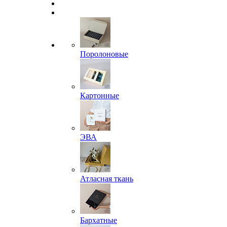
Поролоновые
Картонные
ЭВА
Атласная ткань
Бархатные