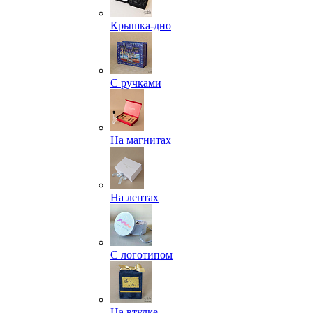
Крышка-дно
С ручками
На магнитах
На лентах
С логотипом
На втулке