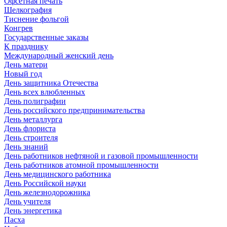
Офсетная печать
Шелкография
Тиснение фольгой
Конгрев
Государственные заказы
К празднику
Международный женский день
День матери
Новый год
День защитника Отечества
День всех влюбленных
День полиграфии
День российского предпринимательства
День металлурга
День флориста
День строителя
День знаний
День работников нефтяной и газовой промышленности
День работников атомной промышленности
День медицинского работника
День Российской науки
День железнодорожника
День учителя
День энергетика
Пасха