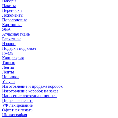
Наборы
Пакеты
Переноски
Ложементы
Поролоновые
Картонные
ЭВА
Атласная ткань
Бархатные
Изолон
Подарки под ключ
Гжель
Канцелярия
Тишью
Ленты
Ленты
Новинки
Услуги
Изготовление и продажа коробок
Изготовление коробок на заказ
Нанесение логотипа и принта
Цифровая печать
УФ-лакирование
Офсетная печать
Шелкография