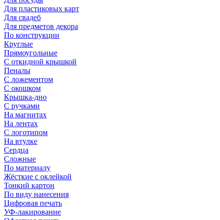
Для пластиковых карт
Для свадеб
Для предметов декора
По конструкции
Круглые
Прямоугольные
С откидной крышкой
Пеналы
С ложементом
С окошком
Крышка-дно
С ручками
На магнитах
На лентах
С логотипом
На втулке
Сердца
Сложные
По материалу
Жёсткие с оклейкой
Тонкий картон
По виду нанесения
Цифровая печать
УФ-лакирование