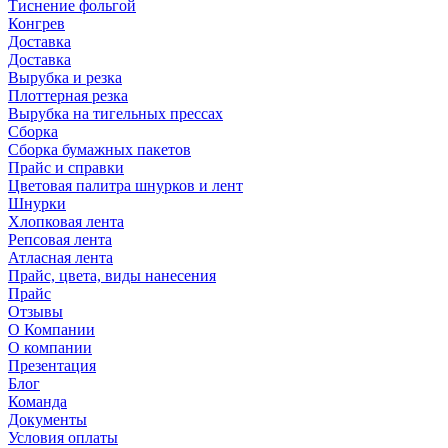
Тиснение фольгой
Конгрев
Доставка
Доставка
Вырубка и резка
Плоттерная резка
Вырубка на тигельных прессах
Сборка
Сборка бумажных пакетов
Прайс и справки
Цветовая палитра шнурков и лент
Шнурки
Хлопковая лента
Репсовая лента
Атласная лента
Прайс, цвета, виды нанесения
Прайс
Отзывы
О Компании
О компании
Презентация
Блог
Команда
Документы
Условия оплаты