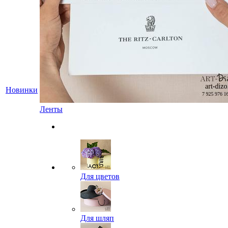
Новинки
Ленты
Для цветов
Для шляп