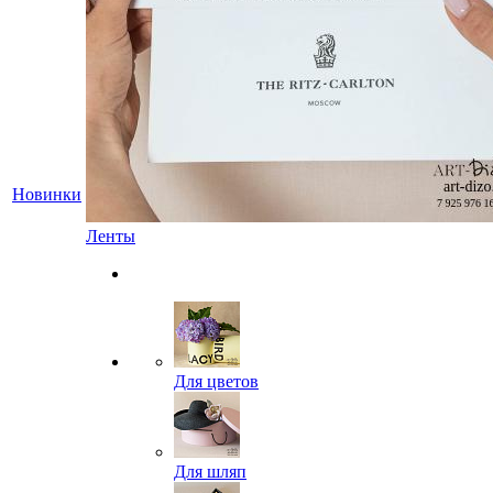
Новинки
Ленты
Для цветов
Для шляп