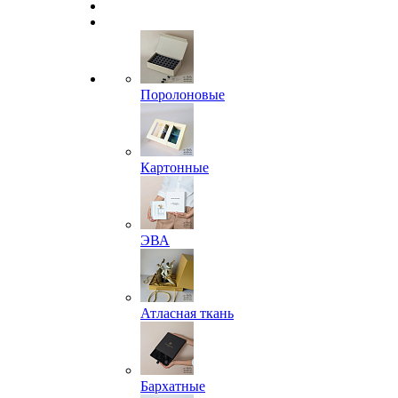
Поролоновые
Картонные
ЭВА
Атласная ткань
Бархатные