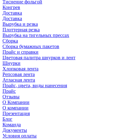
Тиснение фольгой
Конгрев
Доставка
Доставка
Вырубка и резка
Плоттерная резка
Вырубка на тигельных прессах
Сборка
Сборка бумажных пакетов
Прайс и справки
Цветовая палитра шнурков и лент
Шнурки
Хлопковая лента
Репсовая лента
Атласная лента
Прайс, цвета, виды нанесения
Прайс
Отзывы
О Компании
О компании
Презентация
Блог
Команда
Документы
Условия оплаты