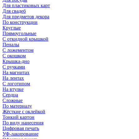
Для пластиковых карт
Для свадеб
Для предметов декора
По конструкции
Круглые
Прямоугольные
С откидной крышкой
Пеналы
С ложементом
С окошком
Крышка-дно
С ручками
На магнитах
На лентах
С логотипом
На втулке
Сердца
Сложные
По материалу
Жёсткие с оклейкой
Тонкий картон
По виду нанесения
Цифровая печать
УФ-лакирование