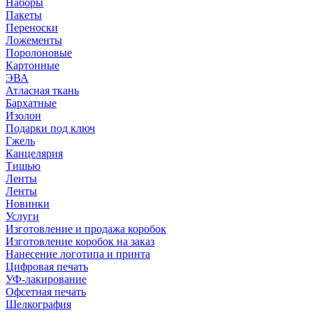
Наборы
Пакеты
Переноски
Ложементы
Поролоновые
Картонные
ЭВА
Атласная ткань
Бархатные
Изолон
Подарки под ключ
Гжель
Канцелярия
Тишью
Ленты
Ленты
Новинки
Услуги
Изготовление и продажа коробок
Изготовление коробок на заказ
Нанесение логотипа и принта
Цифровая печать
УФ-лакирование
Офсетная печать
Шелкография