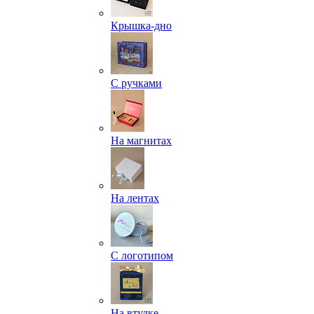
Крышка-дно
С ручками
На магнитах
На лентах
С логотипом
На втулке