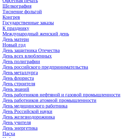
Офсетная печать
Шелкография
Тиснение фольгой
Конгрев
Государственные заказы
К празднику
Международный женский день
День матери
Новый год
День защитника Отечества
День всех влюбленных
День полиграфии
День российского предпринимательства
День металлурга
День флориста
День строителя
День знаний
День работников нефтяной и газовой промышленности
День работников атомной промышленности
День медицинского работника
День Российской науки
День железнодорожника
День учителя
День энергетика
Пасха