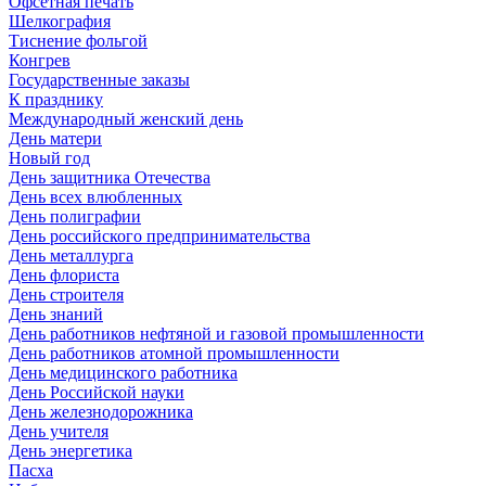
Офсетная печать
Шелкография
Тиснение фольгой
Конгрев
Государственные заказы
К празднику
Международный женский день
День матери
Новый год
День защитника Отечества
День всех влюбленных
День полиграфии
День российского предпринимательства
День металлурга
День флориста
День строителя
День знаний
День работников нефтяной и газовой промышленности
День работников атомной промышленности
День медицинского работника
День Российской науки
День железнодорожника
День учителя
День энергетика
Пасха