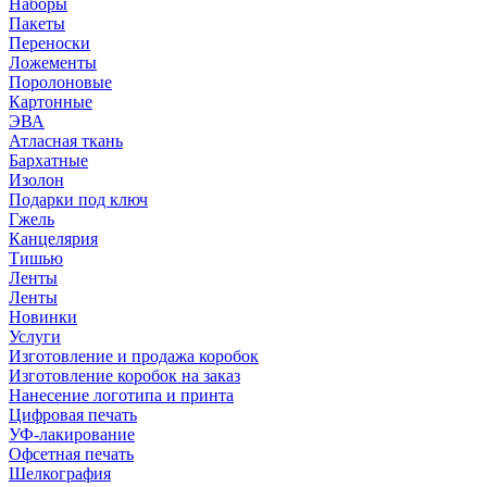
Наборы
Пакеты
Переноски
Ложементы
Поролоновые
Картонные
ЭВА
Атласная ткань
Бархатные
Изолон
Подарки под ключ
Гжель
Канцелярия
Тишью
Ленты
Ленты
Новинки
Услуги
Изготовление и продажа коробок
Изготовление коробок на заказ
Нанесение логотипа и принта
Цифровая печать
УФ-лакирование
Офсетная печать
Шелкография