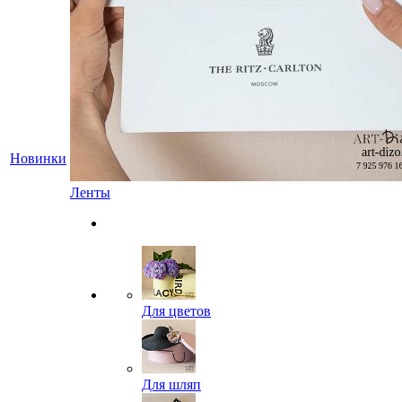
Новинки
Ленты
Для цветов
Для шляп