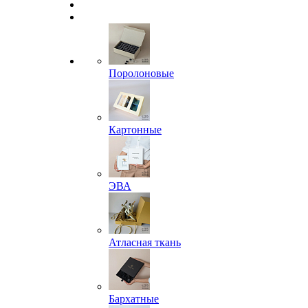
Поролоновые
Картонные
ЭВА
Атласная ткань
Бархатные