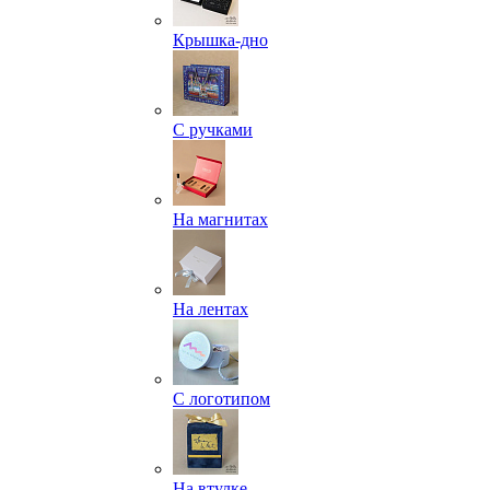
Крышка-дно
С ручками
На магнитах
На лентах
С логотипом
На втулке