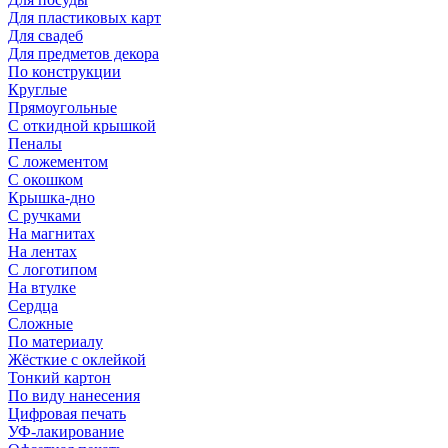
Для пластиковых карт
Для свадеб
Для предметов декора
По конструкции
Круглые
Прямоугольные
С откидной крышкой
Пеналы
С ложементом
С окошком
Крышка-дно
С ручками
На магнитах
На лентах
С логотипом
На втулке
Сердца
Сложные
По материалу
Жёсткие с оклейкой
Тонкий картон
По виду нанесения
Цифровая печать
УФ-лакирование