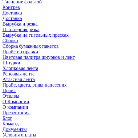
Тиснение фольгой
Конгрев
Доставка
Доставка
Вырубка и резка
Плоттерная резка
Вырубка на тигельных прессах
Сборка
Сборка бумажных пакетов
Прайс и справки
Цветовая палитра шнурков и лент
Шнурки
Хлопковая лента
Репсовая лента
Атласная лента
Прайс, цвета, виды нанесения
Прайс
Отзывы
О Компании
О компании
Презентация
Блог
Команда
Документы
Условия оплаты