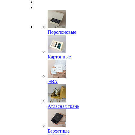
Поролоновые
Картонные
ЭВА
Атласная ткань
Бархатные