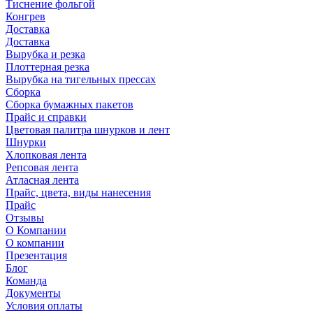
Тиснение фольгой
Конгрев
Доставка
Доставка
Вырубка и резка
Плоттерная резка
Вырубка на тигельных прессах
Сборка
Сборка бумажных пакетов
Прайс и справки
Цветовая палитра шнурков и лент
Шнурки
Хлопковая лента
Репсовая лента
Атласная лента
Прайс, цвета, виды нанесения
Прайс
Отзывы
О Компании
О компании
Презентация
Блог
Команда
Документы
Условия оплаты