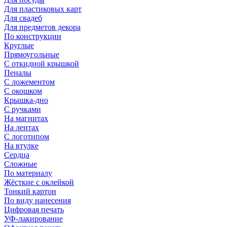
Для пластиковых карт
Для свадеб
Для предметов декора
По конструкции
Круглые
Прямоугольные
С откидной крышкой
Пеналы
С ложементом
С окошком
Крышка-дно
С ручками
На магнитах
На лентах
С логотипом
На втулке
Сердца
Сложные
По материалу
Жёсткие с оклейкой
Тонкий картон
По виду нанесения
Цифровая печать
УФ-лакирование