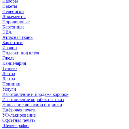
Наборы
Пакеты
Переноски
Ложементы
Поролоновые
Картонные
ЭВА
Атласная ткань
Бархатные
Изолон
Подарки под ключ
Гжель
Канцелярия
Тишью
Ленты
Ленты
Новинки
Услуги
Изготовление и продажа коробок
Изготовление коробок на заказ
Нанесение логотипа и принта
Цифровая печать
УФ-лакирование
Офсетная печать
Шелкография