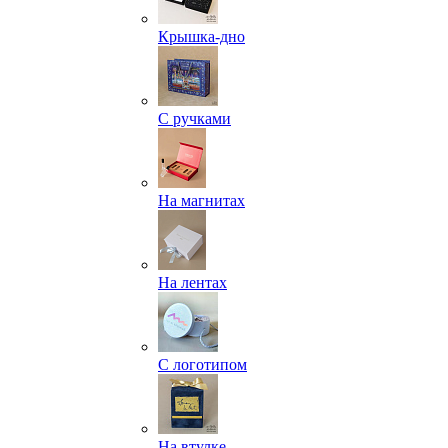
Крышка-дно
С ручками
На магнитах
На лентах
С логотипом
На втулке