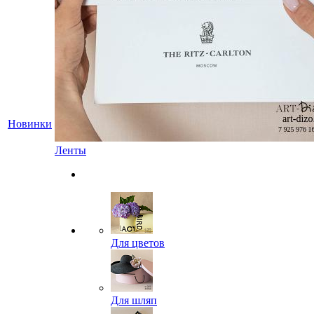
Новинки
Ленты
Для цветов
Для шляп