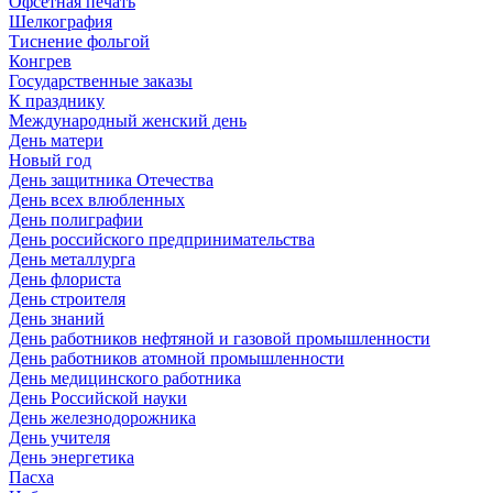
Офсетная печать
Шелкография
Тиснение фольгой
Конгрев
Государственные заказы
К празднику
Международный женский день
День матери
Новый год
День защитника Отечества
День всех влюбленных
День полиграфии
День российского предпринимательства
День металлурга
День флориста
День строителя
День знаний
День работников нефтяной и газовой промышленности
День работников атомной промышленности
День медицинского работника
День Российской науки
День железнодорожника
День учителя
День энергетика
Пасха