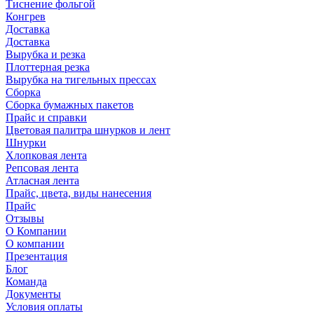
Тиснение фольгой
Конгрев
Доставка
Доставка
Вырубка и резка
Плоттерная резка
Вырубка на тигельных прессах
Сборка
Сборка бумажных пакетов
Прайс и справки
Цветовая палитра шнурков и лент
Шнурки
Хлопковая лента
Репсовая лента
Атласная лента
Прайс, цвета, виды нанесения
Прайс
Отзывы
О Компании
О компании
Презентация
Блог
Команда
Документы
Условия оплаты