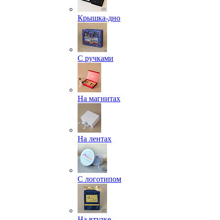
Крышка-дно
С ручками
На магнитах
На лентах
С логотипом
На втулке