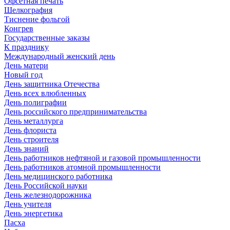
Офсетная печать
Шелкография
Тиснение фольгой
Конгрев
Государственные заказы
К празднику
Международный женский день
День матери
Новый год
День защитника Отечества
День всех влюбленных
День полиграфии
День российского предпринимательства
День металлурга
День флориста
День строителя
День знаний
День работников нефтяной и газовой промышленности
День работников атомной промышленности
День медицинского работника
День Российской науки
День железнодорожника
День учителя
День энергетика
Пасха