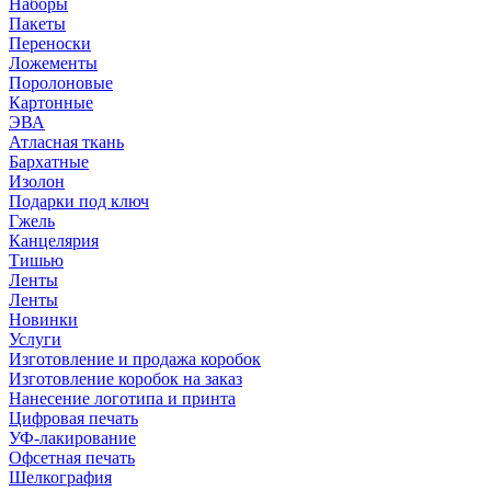
Наборы
Пакеты
Переноски
Ложементы
Поролоновые
Картонные
ЭВА
Атласная ткань
Бархатные
Изолон
Подарки под ключ
Гжель
Канцелярия
Тишью
Ленты
Ленты
Новинки
Услуги
Изготовление и продажа коробок
Изготовление коробок на заказ
Нанесение логотипа и принта
Цифровая печать
УФ-лакирование
Офсетная печать
Шелкография