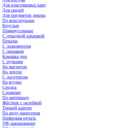
Для пластиковых карт
Для свадеб
Для предметов декора
По конструкции
Круглые
Прямоугольные
С откидной крышкой
Пеналы
С ложементом
С окошком
Крышка-дно
С ручками
На магнитах
На лентах
С логотипом
На втулке
Сердца
Сложные
По материалу
Жёсткие с оклейкой
Тонкий картон
По виду нанесения
Цифровая печать
УФ-лакирование