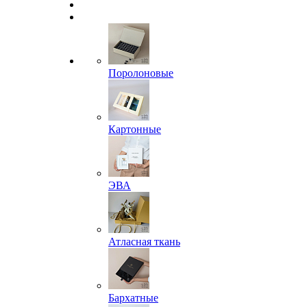
Поролоновые
Картонные
ЭВА
Атласная ткань
Бархатные