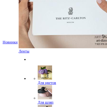
Новинки
Ленты
Для цветов
Для шляп