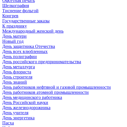
Офсетная печать
Шелкография
Тиснение фольгой
Конгрев
Государственные заказы
К празднику
Международный женский день
День матери
Новый год
День защитника Отечества
День всех влюбленных
День полиграфии
День российского предпринимательства
День металлурга
День флориста
День строителя
День знаний
День работников нефтяной и газовой промышленности
День работников атомной промышленности
День медицинского работника
День Российской науки
День железнодорожника
День учителя
День энергетика
Пасха