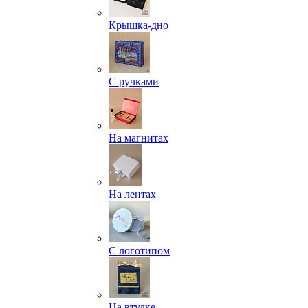
Крышка-дно
С ручками
На магнитах
На лентах
С логотипом
На втулке