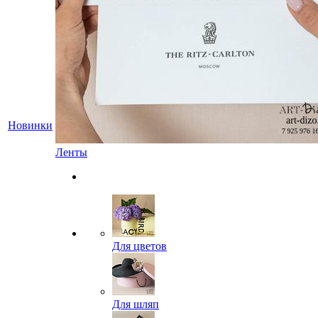
Новинки
Ленты
Для цветов
Для шляп