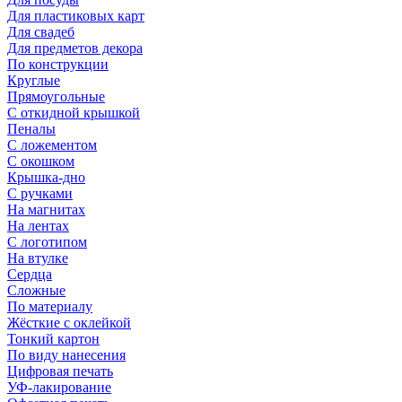
Для пластиковых карт
Для свадеб
Для предметов декора
По конструкции
Круглые
Прямоугольные
С откидной крышкой
Пеналы
С ложементом
С окошком
Крышка-дно
С ручками
На магнитах
На лентах
С логотипом
На втулке
Сердца
Сложные
По материалу
Жёсткие с оклейкой
Тонкий картон
По виду нанесения
Цифровая печать
УФ-лакирование