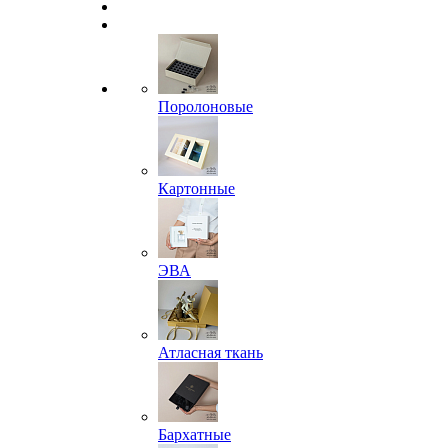
Поролоновые
Картонные
ЭВА
Атласная ткань
Бархатные