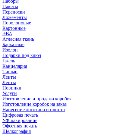
Наборы
Пакеты
Переноски
Ложементы
Поролоновые
Картонные
ЭВА
Атласная ткань
Бархатные
Изолон
Подарки под ключ
Гжель
Канцелярия
Тишью
Ленты
Ленты
Новинки
Услуги
Изготовление и продажа коробок
Изготовление коробок на заказ
Нанесение логотипа и принта
Цифровая печать
УФ-лакирование
Офсетная печать
Шелкография