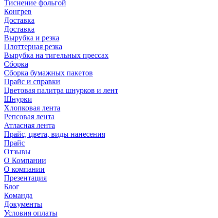
Тиснение фольгой
Конгрев
Доставка
Доставка
Вырубка и резка
Плоттерная резка
Вырубка на тигельных прессах
Сборка
Сборка бумажных пакетов
Прайс и справки
Цветовая палитра шнурков и лент
Шнурки
Хлопковая лента
Репсовая лента
Атласная лента
Прайс, цвета, виды нанесения
Прайс
Отзывы
О Компании
О компании
Презентация
Блог
Команда
Документы
Условия оплаты