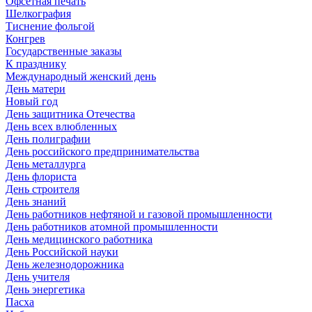
Офсетная печать
Шелкография
Тиснение фольгой
Конгрев
Государственные заказы
К празднику
Международный женский день
День матери
Новый год
День защитника Отечества
День всех влюбленных
День полиграфии
День российского предпринимательства
День металлурга
День флориста
День строителя
День знаний
День работников нефтяной и газовой промышленности
День работников атомной промышленности
День медицинского работника
День Российской науки
День железнодорожника
День учителя
День энергетика
Пасха