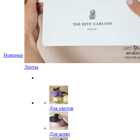
Новинки
Ленты
Для цветов
Для шляп