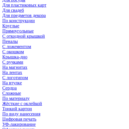
Для пластиковых карт
Для свадеб
Для предметов декора
По конструкции
Круглые
Прямоугольные
С откидной крышкой
Пеналы
С ложементом
С окошком
Крышка-дно
С ручками
На магнитах
На лентах
С логотипом
На втулке
Сердца
Сложные
По материалу
Жёсткие с оклейкой
Тонкий картон
По виду нанесения
Цифровая печать
УФ-лакирование