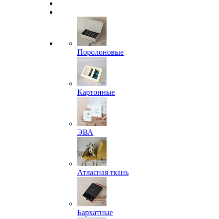
Поролоновые
Картонные
ЭВА
Атласная ткань
Бархатные