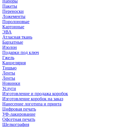
Наборы
Пакеты
Переноски
Ложементы
Поролоновые
Картонные
ЭВА
Атласная ткань
Бархатные
Изолон
Подарки под ключ
Гжель
Канцелярия
Тишью
Ленты
Ленты
Новинки
Услуги
Изготовление и продажа коробок
Изготовление коробок на заказ
Нанесение логотипа и принта
Цифровая печать
УФ-лакирование
Офсетная печать
Шелкография