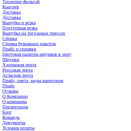
Тиснение фольгой
Конгрев
Доставка
Доставка
Вырубка и резка
Плоттерная резка
Вырубка на тигельных прессах
Сборка
Сборка бумажных пакетов
Прайс и справки
Цветовая палитра шнурков и лент
Шнурки
Хлопковая лента
Репсовая лента
Атласная лента
Прайс, цвета, виды нанесения
Прайс
Отзывы
О Компании
О компании
Презентация
Блог
Команда
Документы
Условия оплаты