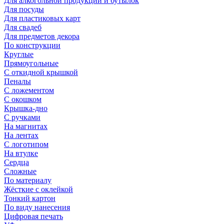
Для алкогольной продукции и бутылок
Для посуды
Для пластиковых карт
Для свадеб
Для предметов декора
По конструкции
Круглые
Прямоугольные
С откидной крышкой
Пеналы
С ложементом
С окошком
Крышка-дно
С ручками
На магнитах
На лентах
С логотипом
На втулке
Сердца
Сложные
По материалу
Жёсткие с оклейкой
Тонкий картон
По виду нанесения
Цифровая печать