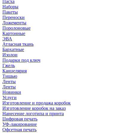
Пасха
Наборы
Пакеты
Переноски
Ложементы
Поролоновые
Картонные
ЭВА
Атласная ткань
Бархатные
Изолон
Подарки под ключ
Гжель
Канцелярия
Тишью
Ленты
Ленты
Новинки
Услуги
Изготовление и продажа коробок
Изготовление коробок на заказ
Нанесение логотипа и принта
Цифровая печать
УФ-лакирование
Офсетная печать