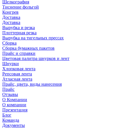
Шелкография
Тиснение фольгой
Конгрев
Доставка
Доставка
Вырубка и резка
Плоттерная резка
Вырубка на тигельных прессах
Сборка
Сборка бумажных пакетов
Прайс и справки
Цветовая палитра шнурков и лент
Шнурки
Хлопковая лента
Репсовая лента
Атласная лента
Прайс, цвета, виды нанесения
Прайс
Отзывы
О Компании
О компании
Презентация
Блог
Команда
Документы