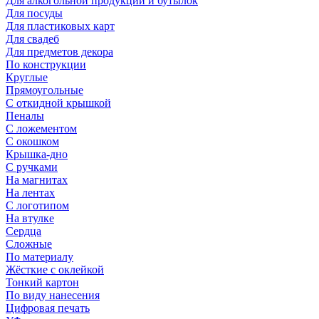
Для алкогольной продукции и бутылок
Для посуды
Для пластиковых карт
Для свадеб
Для предметов декора
По конструкции
Круглые
Прямоугольные
С откидной крышкой
Пеналы
С ложементом
С окошком
Крышка-дно
С ручками
На магнитах
На лентах
С логотипом
На втулке
Сердца
Сложные
По материалу
Жёсткие с оклейкой
Тонкий картон
По виду нанесения
Цифровая печать