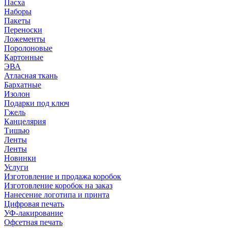
Пасха
Наборы
Пакеты
Переноски
Ложементы
Поролоновые
Картонные
ЭВА
Атласная ткань
Бархатные
Изолон
Подарки под ключ
Гжель
Канцелярия
Тишью
Ленты
Ленты
Новинки
Услуги
Изготовление и продажа коробок
Изготовление коробок на заказ
Нанесение логотипа и принта
Цифровая печать
УФ-лакирование
Офсетная печать