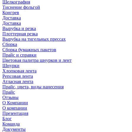
Шелкография
Тиснение фольгой
Конгрев
Доставка
Доставка
Вырубка и резка
Плоттерная резка
Вырубка на тигельных прессах
Сборка
Сборка бумажных пакетов
Прайс и справки
Цветовая палитра шнурков и лент
Шнурки
Хлопковая лента
Репсовая лента
Атласная лента
Прайс, цвета, виды нанесения
Прайс
Отзывы
О Компании
О компании
Презентация
Блог
Команда
Документы