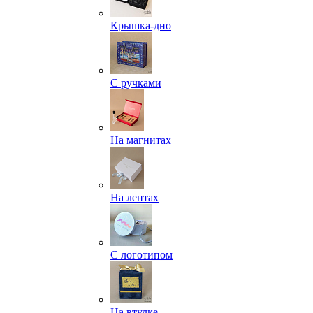
Крышка-дно
С ручками
На магнитах
На лентах
С логотипом
На втулке