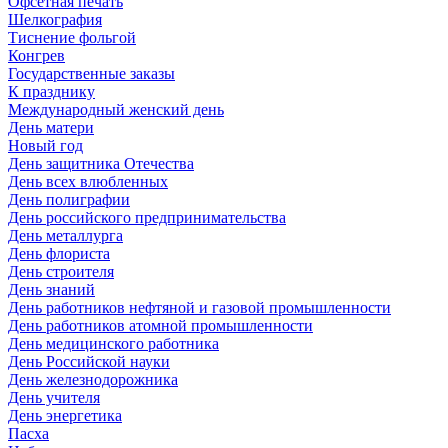
Офсетная печать
Шелкография
Тиснение фольгой
Конгрев
Государственные заказы
К празднику
Международный женский день
День матери
Новый год
День защитника Отечества
День всех влюбленных
День полиграфии
День российского предпринимательства
День металлурга
День флориста
День строителя
День знаний
День работников нефтяной и газовой промышленности
День работников атомной промышленности
День медицинского работника
День Российской науки
День железнодорожника
День учителя
День энергетика
Пасха