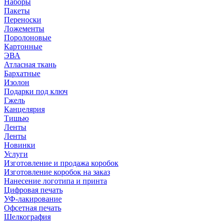
Наборы
Пакеты
Переноски
Ложементы
Поролоновые
Картонные
ЭВА
Атласная ткань
Бархатные
Изолон
Подарки под ключ
Гжель
Канцелярия
Тишью
Ленты
Ленты
Новинки
Услуги
Изготовление и продажа коробок
Изготовление коробок на заказ
Нанесение логотипа и принта
Цифровая печать
УФ-лакирование
Офсетная печать
Шелкография