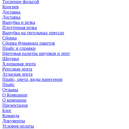
Тиснение фольгой
Конгрев
Доставка
Доставка
Вырубка и резка
Плоттерная резка
Вырубка на тигельных прессах
Сборка
Сборка бумажных пакетов
Прайс и справки
Цветовая палитра шнурков и лент
Шнурки
Хлопковая лента
Репсовая лента
Атласная лента
Прайс, цвета, виды нанесения
Прайс
Отзывы
О Компании
О компании
Презентация
Блог
Команда
Документы
Условия оплаты