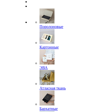
Поролоновые
Картонные
ЭВА
Атласная ткань
Бархатные