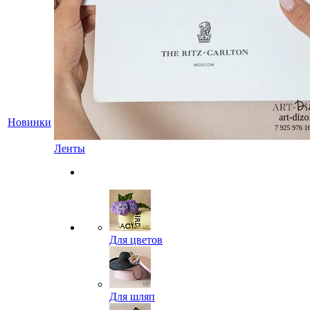
Новинки
Ленты
Для цветов
Для шляп