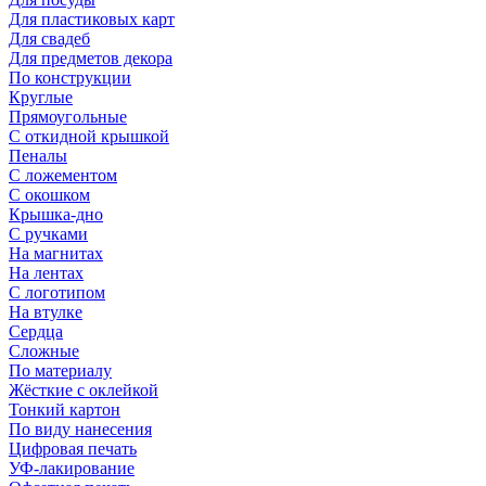
Для пластиковых карт
Для свадеб
Для предметов декора
По конструкции
Круглые
Прямоугольные
С откидной крышкой
Пеналы
С ложементом
С окошком
Крышка-дно
С ручками
На магнитах
На лентах
С логотипом
На втулке
Сердца
Сложные
По материалу
Жёсткие с оклейкой
Тонкий картон
По виду нанесения
Цифровая печать
УФ-лакирование