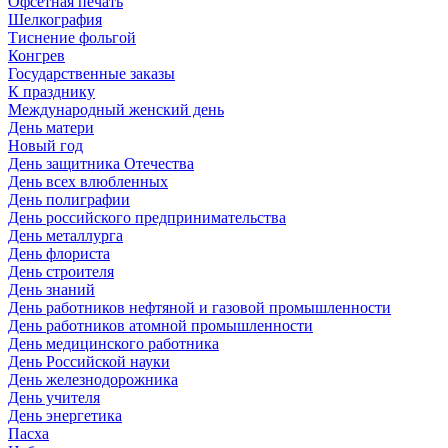
Офсетная печать
Шелкография
Тиснение фольгой
Конгрев
Государственные заказы
К празднику
Международный женский день
День матери
Новый год
День защитника Отечества
День всех влюбленных
День полиграфии
День российского предпринимательства
День металлурга
День флориста
День строителя
День знаний
День работников нефтяной и газовой промышленности
День работников атомной промышленности
День медицинского работника
День Российской науки
День железнодорожника
День учителя
День энергетика
Пасха