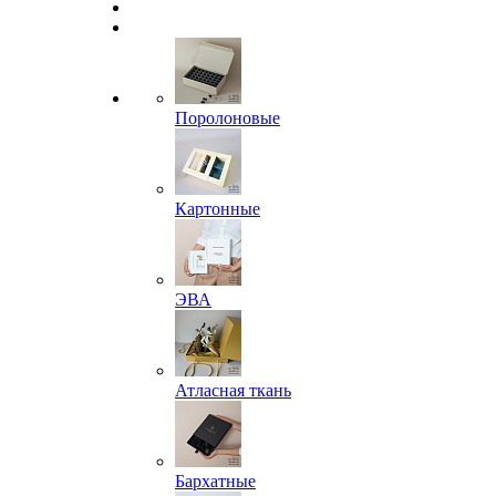
Поролоновые
Картонные
ЭВА
Атласная ткань
Бархатные