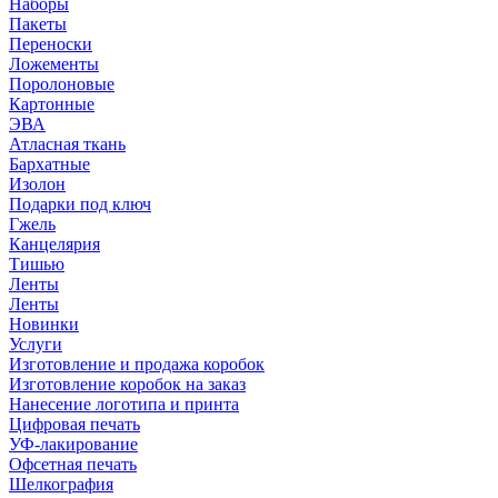
Наборы
Пакеты
Переноски
Ложементы
Поролоновые
Картонные
ЭВА
Атласная ткань
Бархатные
Изолон
Подарки под ключ
Гжель
Канцелярия
Тишью
Ленты
Ленты
Новинки
Услуги
Изготовление и продажа коробок
Изготовление коробок на заказ
Нанесение логотипа и принта
Цифровая печать
УФ-лакирование
Офсетная печать
Шелкография