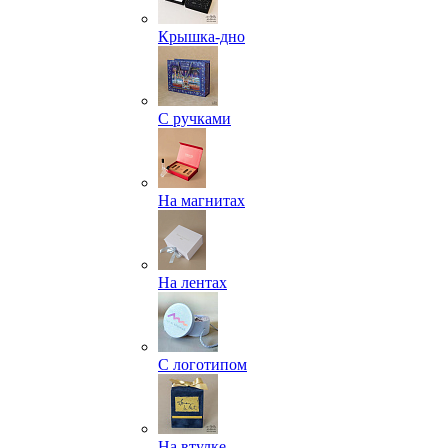
Крышка-дно
С ручками
На магнитах
На лентах
С логотипом
На втулке