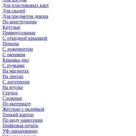
Для пластиковых карт
Для свадеб
Для предметов декора
По конструкции
Круглые
Прямоугольные
С откидной крышкой
Пеналы
С ложементом
С окошком
Крышка-дно
С ручками
На магнитах
На лентах
С логотипом
На втулке
Сердца
Сложные
По материалу
Жёсткие с оклейкой
Тонкий картон
По виду нанесения
Цифровая печать
УФ-лакирование