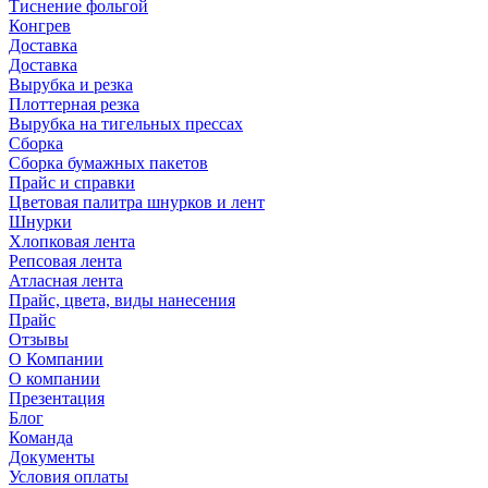
Тиснение фольгой
Конгрев
Доставка
Доставка
Вырубка и резка
Плоттерная резка
Вырубка на тигельных прессах
Сборка
Сборка бумажных пакетов
Прайс и справки
Цветовая палитра шнурков и лент
Шнурки
Хлопковая лента
Репсовая лента
Атласная лента
Прайс, цвета, виды нанесения
Прайс
Отзывы
О Компании
О компании
Презентация
Блог
Команда
Документы
Условия оплаты