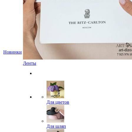
Новинки
Ленты
Для цветов
Для шляп