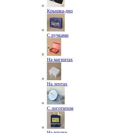
Крышка-дно
С ручками
На магнитах
На лентах
С логотипом
На втулке