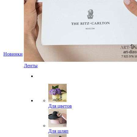
Новинки
Ленты
Для цветов
Для шляп