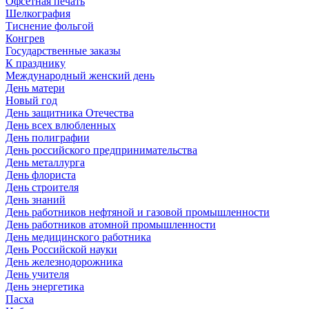
Офсетная печать
Шелкография
Тиснение фольгой
Конгрев
Государственные заказы
К празднику
Международный женский день
День матери
Новый год
День защитника Отечества
День всех влюбленных
День полиграфии
День российского предпринимательства
День металлурга
День флориста
День строителя
День знаний
День работников нефтяной и газовой промышленности
День работников атомной промышленности
День медицинского работника
День Российской науки
День железнодорожника
День учителя
День энергетика
Пасха