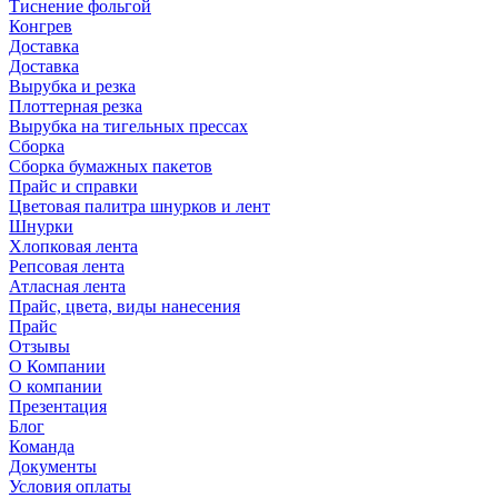
Тиснение фольгой
Конгрев
Доставка
Доставка
Вырубка и резка
Плоттерная резка
Вырубка на тигельных прессах
Сборка
Сборка бумажных пакетов
Прайс и справки
Цветовая палитра шнурков и лент
Шнурки
Хлопковая лента
Репсовая лента
Атласная лента
Прайс, цвета, виды нанесения
Прайс
Отзывы
О Компании
О компании
Презентация
Блог
Команда
Документы
Условия оплаты