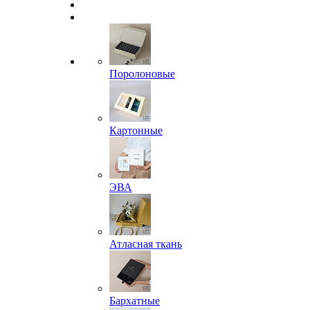
Поролоновые
Картонные
ЭВА
Атласная ткань
Бархатные