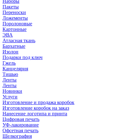
Наборы
Пакеты
Переноски
Ложементы
Поролоновые
Картонные
ЭВА
Атласная ткань
Бархатные
Изолон
Подарки под ключ
Гжель
Канцелярия
Тишью
Ленты
Ленты
Новинки
Услуги
Изготовление и продажа коробок
Изготовление коробок на заказ
Нанесение логотипа и принта
Цифровая печать
УФ-лакирование
Офсетная печать
Шелкография