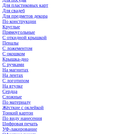
Для пластиковых карт
Для свадеб
Для предметов декора
По конструкции
Круглые
Прямоугольные
С откидной крышкой
Пеналы
С ложементом
С окошком
Крышка-дно
С ручками
На магнитах
На лентах
С логотипом
На втулке
Сердца
Сложные
По материалу
Жёсткие с оклейкой
Тонкий картон
По виду нанесения
Цифровая печать
УФ-лакирование