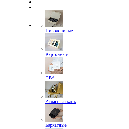
Поролоновые
Картонные
ЭВА
Атласная ткань
Бархатные