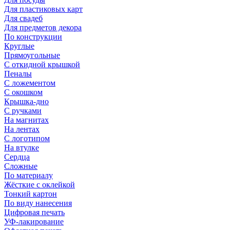
Для пластиковых карт
Для свадеб
Для предметов декора
По конструкции
Круглые
Прямоугольные
С откидной крышкой
Пеналы
С ложементом
С окошком
Крышка-дно
С ручками
На магнитах
На лентах
С логотипом
На втулке
Сердца
Сложные
По материалу
Жёсткие с оклейкой
Тонкий картон
По виду нанесения
Цифровая печать
УФ-лакирование