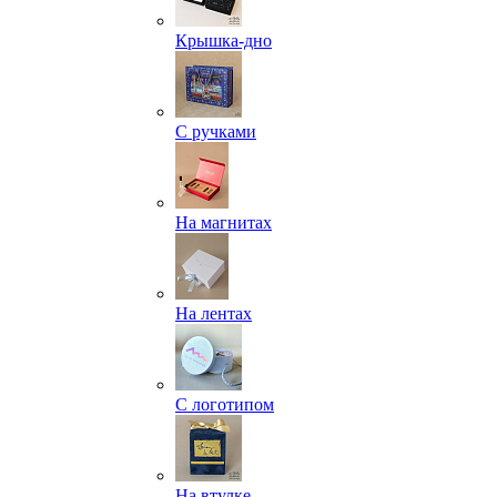
Крышка-дно
С ручками
На магнитах
На лентах
С логотипом
На втулке