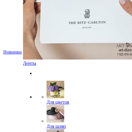
Новинки
Ленты
Для цветов
Для шляп