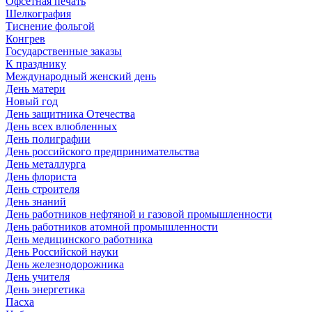
Офсетная печать
Шелкография
Тиснение фольгой
Конгрев
Государственные заказы
К празднику
Международный женский день
День матери
Новый год
День защитника Отечества
День всех влюбленных
День полиграфии
День российского предпринимательства
День металлурга
День флориста
День строителя
День знаний
День работников нефтяной и газовой промышленности
День работников атомной промышленности
День медицинского работника
День Российской науки
День железнодорожника
День учителя
День энергетика
Пасха