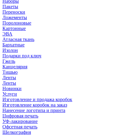
Наборы
Пакеты
Переноски
Ложементы
Поролоновые
Картонные
ЭВА
Атласная ткань
Бархатные
Изолон
Подарки под ключ
Гжель
Канцелярия
Тишью
Ленты
Ленты
Новинки
Услуги
Изготовление и продажа коробок
Изготовление коробок на заказ
Нанесение логотипа и принта
Цифровая печать
УФ-лакирование
Офсетная печать
Шелкография