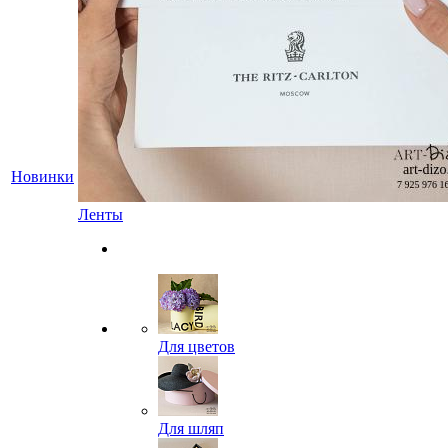
Новинки
Ленты
Для цветов
Для шляп