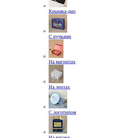
Крышка-дно
С ручками
На магнитах
На лентах
С логотипом
На втулке