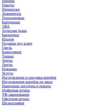
Наборы
Пакеты
Переноски
Ложементы
Поролоновые
Картонные
ЭВА
Атласная ткань
Бархатные
Изолон
Подарки под ключ
Гжель
Канцелярия
Тишью
Ленты
Ленты
Новинки
Услуги
Изготовление и продажа коробок
Изготовление коробок на заказ
Нанесение логотипа и принта
Цифровая печать
УФ-лакирование
Офсетная печать
Шелкография