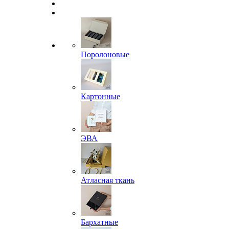
Поролоновые
Картонные
ЭВА
Атласная ткань
Бархатные