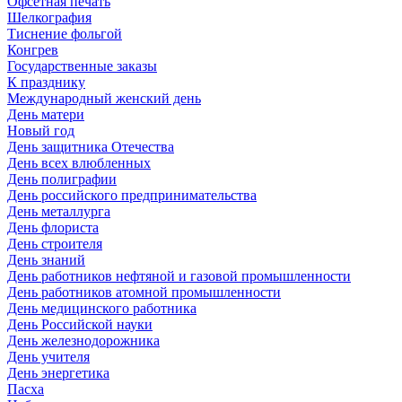
Офсетная печать
Шелкография
Тиснение фольгой
Конгрев
Государственные заказы
К празднику
Международный женский день
День матери
Новый год
День защитника Отечества
День всех влюбленных
День полиграфии
День российского предпринимательства
День металлурга
День флориста
День строителя
День знаний
День работников нефтяной и газовой промышленности
День работников атомной промышленности
День медицинского работника
День Российской науки
День железнодорожника
День учителя
День энергетика
Пасха