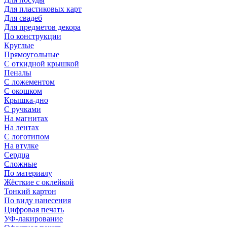
Для пластиковых карт
Для свадеб
Для предметов декора
По конструкции
Круглые
Прямоугольные
С откидной крышкой
Пеналы
С ложементом
С окошком
Крышка-дно
С ручками
На магнитах
На лентах
С логотипом
На втулке
Сердца
Сложные
По материалу
Жёсткие с оклейкой
Тонкий картон
По виду нанесения
Цифровая печать
УФ-лакирование