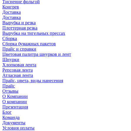
Тиснение фольгой
Конгрев
Доставка
Доставка
Вырубка и резка
Плоттерная резка
Вырубка на тигельных прессах
Сборка
Сборка бумажных пакетов
Прайс и справки
Цветовая палитра шнурков и лент
Шнурки
Хлопковая лента
Репсовая лента
Атласная лента
Прайс, цвета, виды нанесения
Прайс
Отзывы
О Компании
О компании
Презентация
Блог
Команда
Документы
Условия оплаты