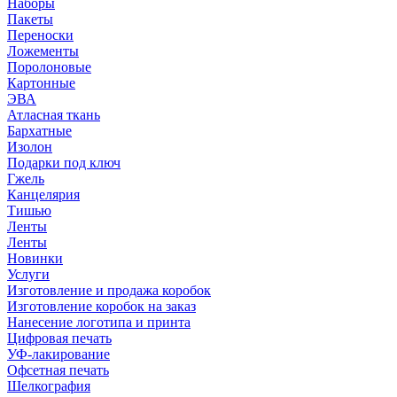
Наборы
Пакеты
Переноски
Ложементы
Поролоновые
Картонные
ЭВА
Атласная ткань
Бархатные
Изолон
Подарки под ключ
Гжель
Канцелярия
Тишью
Ленты
Ленты
Новинки
Услуги
Изготовление и продажа коробок
Изготовление коробок на заказ
Нанесение логотипа и принта
Цифровая печать
УФ-лакирование
Офсетная печать
Шелкография