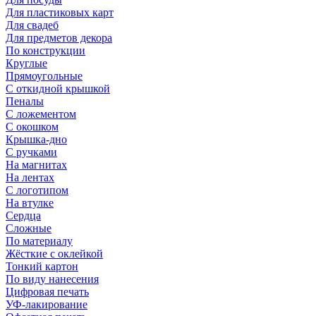
Для пластиковых карт
Для свадеб
Для предметов декора
По конструкции
Круглые
Прямоугольные
С откидной крышкой
Пеналы
С ложементом
С окошком
Крышка-дно
С ручками
На магнитах
На лентах
С логотипом
На втулке
Сердца
Сложные
По материалу
Жёсткие с оклейкой
Тонкий картон
По виду нанесения
Цифровая печать
УФ-лакирование