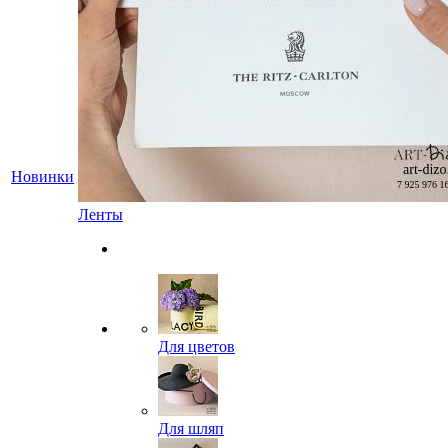
Новинки
Ленты
Для цветов
Для шляп