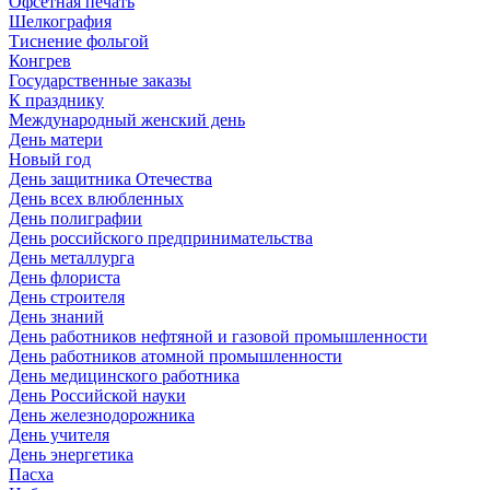
Офсетная печать
Шелкография
Тиснение фольгой
Конгрев
Государственные заказы
К празднику
Международный женский день
День матери
Новый год
День защитника Отечества
День всех влюбленных
День полиграфии
День российского предпринимательства
День металлурга
День флориста
День строителя
День знаний
День работников нефтяной и газовой промышленности
День работников атомной промышленности
День медицинского работника
День Российской науки
День железнодорожника
День учителя
День энергетика
Пасха