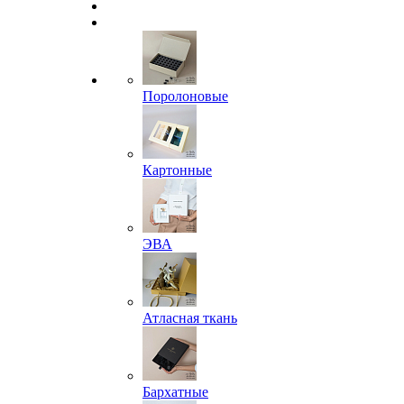
Поролоновые
Картонные
ЭВА
Атласная ткань
Бархатные