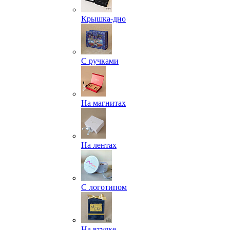
Крышка-дно
С ручками
На магнитах
На лентах
С логотипом
На втулке