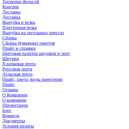
Тиснение фольгой
Конгрев
Доставка
Доставка
Вырубка и резка
Плоттерная резка
Вырубка на тигельных прессах
Сборка
Сборка бумажных пакетов
Прайс и справки
Цветовая палитра шнурков и лент
Шнурки
Хлопковая лента
Репсовая лента
Атласная лента
Прайс, цвета, виды нанесения
Прайс
Отзывы
О Компании
О компании
Презентация
Блог
Команда
Документы
Условия оплаты