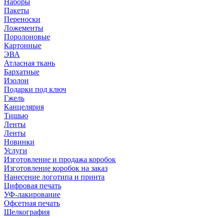
Наборы
Пакеты
Переноски
Ложементы
Поролоновые
Картонные
ЭВА
Атласная ткань
Бархатные
Изолон
Подарки под ключ
Гжель
Канцелярия
Тишью
Ленты
Ленты
Новинки
Услуги
Изготовление и продажа коробок
Изготовление коробок на заказ
Нанесение логотипа и принта
Цифровая печать
УФ-лакирование
Офсетная печать
Шелкография