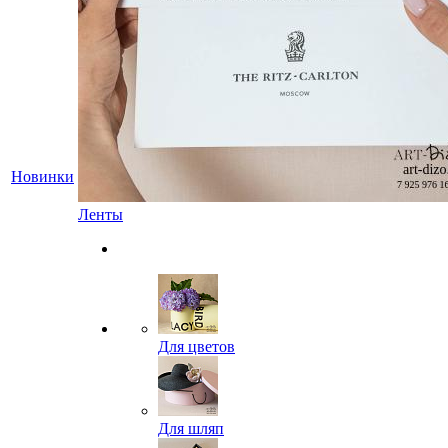
Новинки
Ленты
Для цветов
Для шляп