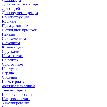
Для пластиковых карт
Для свадеб
Для предметов декора
По конструкции
Круглые
Прямоугольные
С откидной крышкой
Пеналы
С ложементом
С окошком
Крышка-дно
С ручками
На магнитах
На лентах
С логотипом
На втулке
Сердца
Сложные
По материалу
Жёсткие с оклейкой
Тонкий картон
По виду нанесения
Цифровая печать
УФ-лакирование