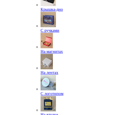
Крышка-дно
С ручками
На магнитах
На лентах
С логотипом
На втулке