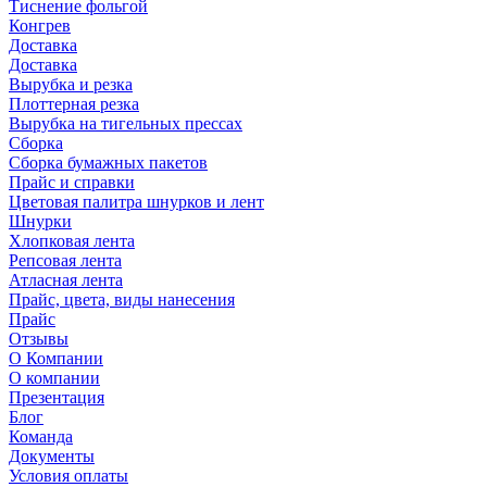
Тиснение фольгой
Конгрев
Доставка
Доставка
Вырубка и резка
Плоттерная резка
Вырубка на тигельных прессах
Сборка
Сборка бумажных пакетов
Прайс и справки
Цветовая палитра шнурков и лент
Шнурки
Хлопковая лента
Репсовая лента
Атласная лента
Прайс, цвета, виды нанесения
Прайс
Отзывы
О Компании
О компании
Презентация
Блог
Команда
Документы
Условия оплаты