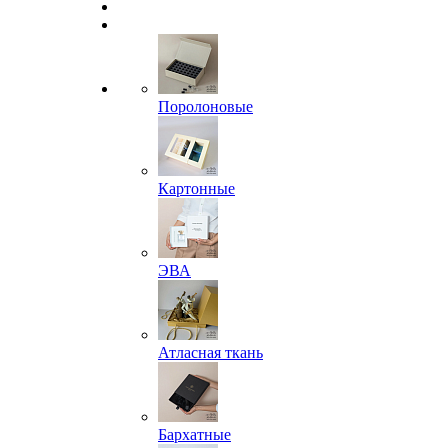
Поролоновые
Картонные
ЭВА
Атласная ткань
Бархатные