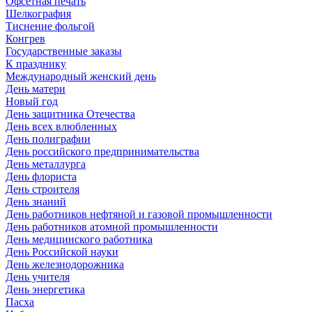
Офсетная печать
Шелкография
Тиснение фольгой
Конгрев
Государственные заказы
К празднику
Международный женский день
День матери
Новый год
День защитника Отечества
День всех влюбленных
День полиграфии
День российского предпринимательства
День металлурга
День флориста
День строителя
День знаний
День работников нефтяной и газовой промышленности
День работников атомной промышленности
День медицинского работника
День Российской науки
День железнодорожника
День учителя
День энергетика
Пасха