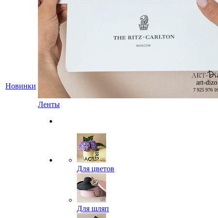
Новинки
Ленты
Для цветов
Для шляп