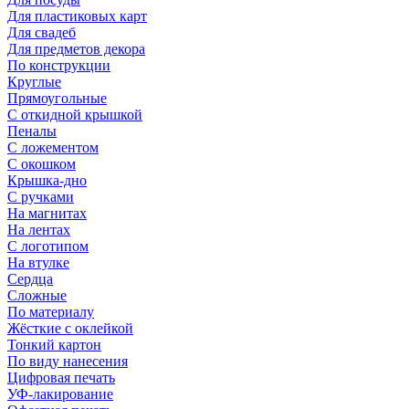
Для пластиковых карт
Для свадеб
Для предметов декора
По конструкции
Круглые
Прямоугольные
С откидной крышкой
Пеналы
С ложементом
С окошком
Крышка-дно
С ручками
На магнитах
На лентах
С логотипом
На втулке
Сердца
Сложные
По материалу
Жёсткие с оклейкой
Тонкий картон
По виду нанесения
Цифровая печать
УФ-лакирование