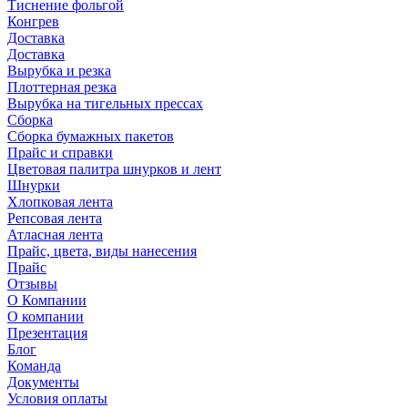
Тиснение фольгой
Конгрев
Доставка
Доставка
Вырубка и резка
Плоттерная резка
Вырубка на тигельных прессах
Сборка
Сборка бумажных пакетов
Прайс и справки
Цветовая палитра шнурков и лент
Шнурки
Хлопковая лента
Репсовая лента
Атласная лента
Прайс, цвета, виды нанесения
Прайс
Отзывы
О Компании
О компании
Презентация
Блог
Команда
Документы
Условия оплаты