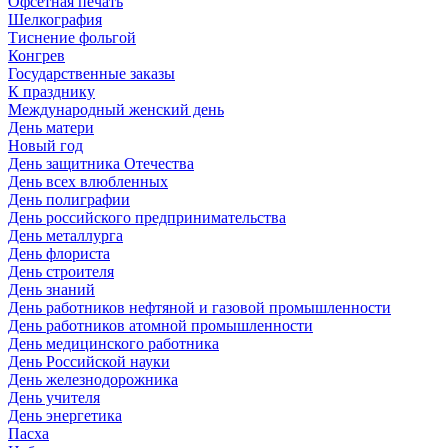
Офсетная печать
Шелкография
Тиснение фольгой
Конгрев
Государственные заказы
К празднику
Международный женский день
День матери
Новый год
День защитника Отечества
День всех влюбленных
День полиграфии
День российского предпринимательства
День металлурга
День флориста
День строителя
День знаний
День работников нефтяной и газовой промышленности
День работников атомной промышленности
День медицинского работника
День Российской науки
День железнодорожника
День учителя
День энергетика
Пасха