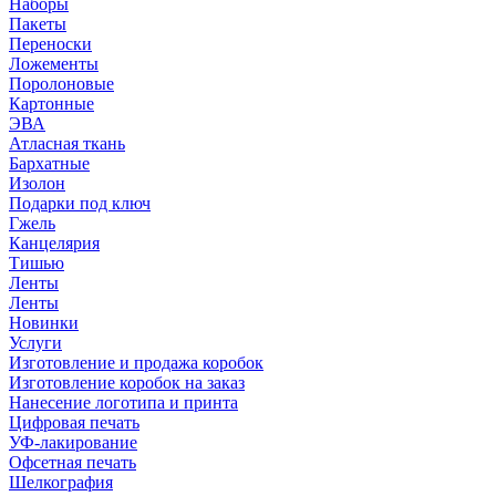
Наборы
Пакеты
Переноски
Ложементы
Поролоновые
Картонные
ЭВА
Атласная ткань
Бархатные
Изолон
Подарки под ключ
Гжель
Канцелярия
Тишью
Ленты
Ленты
Новинки
Услуги
Изготовление и продажа коробок
Изготовление коробок на заказ
Нанесение логотипа и принта
Цифровая печать
УФ-лакирование
Офсетная печать
Шелкография