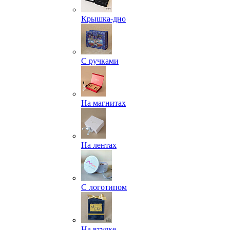
Крышка-дно
С ручками
На магнитах
На лентах
С логотипом
На втулке