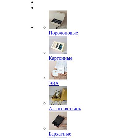
Поролоновые
Картонные
ЭВА
Атласная ткань
Бархатные