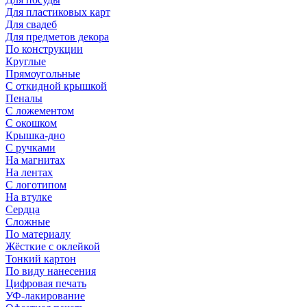
Для пластиковых карт
Для свадеб
Для предметов декора
По конструкции
Круглые
Прямоугольные
С откидной крышкой
Пеналы
С ложементом
С окошком
Крышка-дно
С ручками
На магнитах
На лентах
С логотипом
На втулке
Сердца
Сложные
По материалу
Жёсткие с оклейкой
Тонкий картон
По виду нанесения
Цифровая печать
УФ-лакирование