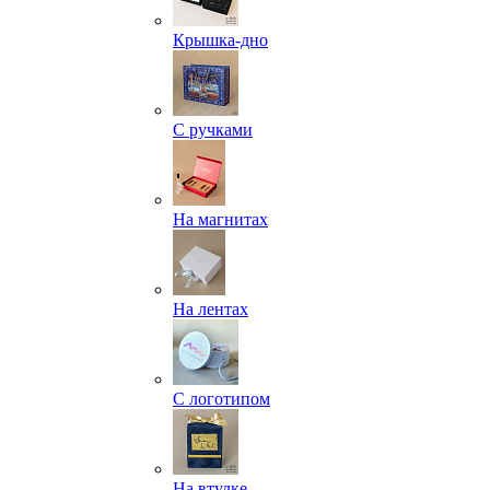
Крышка-дно
С ручками
На магнитах
На лентах
С логотипом
На втулке