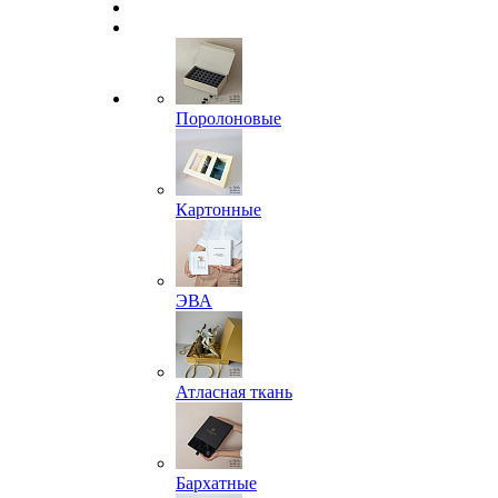
Поролоновые
Картонные
ЭВА
Атласная ткань
Бархатные