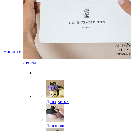
Новинки
Ленты
Для цветов
Для шляп