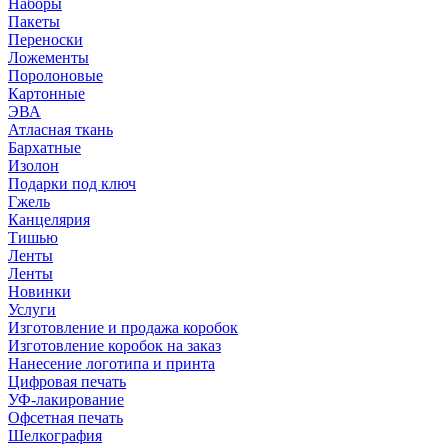
Наборы
Пакеты
Переноски
Ложементы
Поролоновые
Картонные
ЭВА
Атласная ткань
Бархатные
Изолон
Подарки под ключ
Гжель
Канцелярия
Тишью
Ленты
Ленты
Новинки
Услуги
Изготовление и продажа коробок
Изготовление коробок на заказ
Нанесение логотипа и принта
Цифровая печать
УФ-лакирование
Офсетная печать
Шелкография