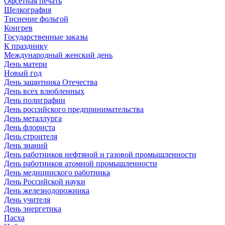
Офсетная печать
Шелкография
Тиснение фольгой
Конгрев
Государственные заказы
К празднику
Международный женский день
День матери
Новый год
День защитника Отечества
День всех влюбленных
День полиграфии
День российского предпринимательства
День металлурга
День флориста
День строителя
День знаний
День работников нефтяной и газовой промышленности
День работников атомной промышленности
День медицинского работника
День Российской науки
День железнодорожника
День учителя
День энергетика
Пасха