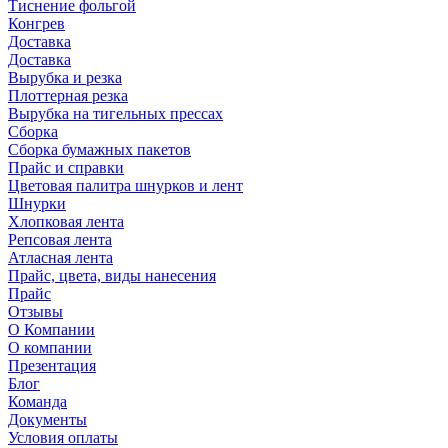
Тиснение фольгой
Конгрев
Доставка
Доставка
Вырубка и резка
Плоттерная резка
Вырубка на тигельных прессах
Сборка
Сборка бумажных пакетов
Прайс и справки
Цветовая палитра шнурков и лент
Шнурки
Хлопковая лента
Репсовая лента
Атласная лента
Прайс, цвета, виды нанесения
Прайс
Отзывы
О Компании
О компании
Презентация
Блог
Команда
Документы
Условия оплаты