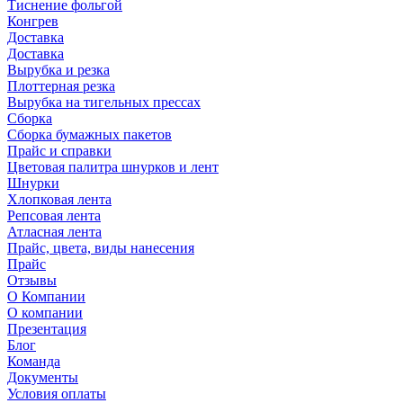
Тиснение фольгой
Конгрев
Доставка
Доставка
Вырубка и резка
Плоттерная резка
Вырубка на тигельных прессах
Сборка
Сборка бумажных пакетов
Прайс и справки
Цветовая палитра шнурков и лент
Шнурки
Хлопковая лента
Репсовая лента
Атласная лента
Прайс, цвета, виды нанесения
Прайс
Отзывы
О Компании
О компании
Презентация
Блог
Команда
Документы
Условия оплаты