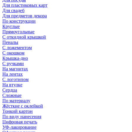
Для пластиковых карт
Для свадеб
Для предметов декора
По конструкции
Круглые
Прямоугольные
С откидной крышкой
Пеналы
С ложементом
С окошком
Крышка-дно
С ручками
На магнитах
На лентах
С логотипом
На втулке
Сердца
Сложные
По материалу
Жёсткие с оклейкой
Тонкий картон
По виду нанесения
Цифровая печать
УФ-лакирование