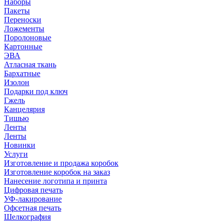
Наборы
Пакеты
Переноски
Ложементы
Поролоновые
Картонные
ЭВА
Атласная ткань
Бархатные
Изолон
Подарки под ключ
Гжель
Канцелярия
Тишью
Ленты
Ленты
Новинки
Услуги
Изготовление и продажа коробок
Изготовление коробок на заказ
Нанесение логотипа и принта
Цифровая печать
УФ-лакирование
Офсетная печать
Шелкография