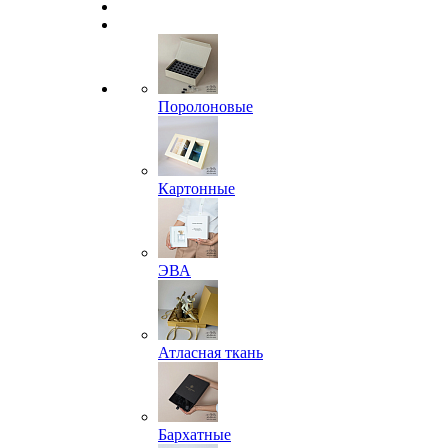
Поролоновые
Картонные
ЭВА
Атласная ткань
Бархатные