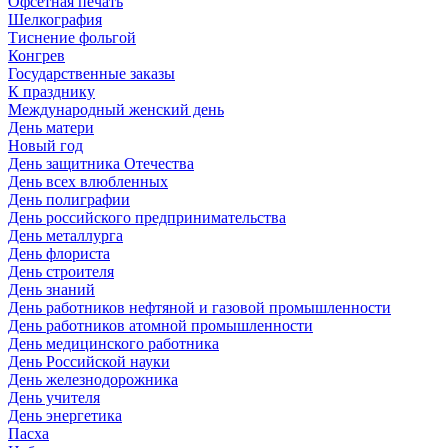
Офсетная печать
Шелкография
Тиснение фольгой
Конгрев
Государственные заказы
К празднику
Международный женский день
День матери
Новый год
День защитника Отечества
День всех влюбленных
День полиграфии
День российского предпринимательства
День металлурга
День флориста
День строителя
День знаний
День работников нефтяной и газовой промышленности
День работников атомной промышленности
День медицинского работника
День Российской науки
День железнодорожника
День учителя
День энергетика
Пасха