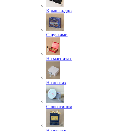
Крышка-дно
С ручками
На магнитах
На лентах
С логотипом
На втулке