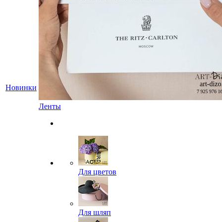
Новинки
Ленты
Для цветов
Для шляп