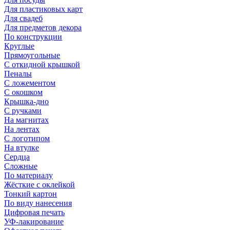
Для пластиковых карт
Для свадеб
Для предметов декора
По конструкции
Круглые
Прямоугольные
С откидной крышкой
Пеналы
С ложементом
С окошком
Крышка-дно
С ручками
На магнитах
На лентах
С логотипом
На втулке
Сердца
Сложные
По материалу
Жёсткие с оклейкой
Тонкий картон
По виду нанесения
Цифровая печать
УФ-лакирование