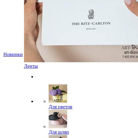
Новинки
Ленты
Для цветов
Для шляп