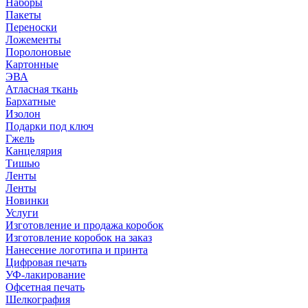
Наборы
Пакеты
Переноски
Ложементы
Поролоновые
Картонные
ЭВА
Атласная ткань
Бархатные
Изолон
Подарки под ключ
Гжель
Канцелярия
Тишью
Ленты
Ленты
Новинки
Услуги
Изготовление и продажа коробок
Изготовление коробок на заказ
Нанесение логотипа и принта
Цифровая печать
УФ-лакирование
Офсетная печать
Шелкография