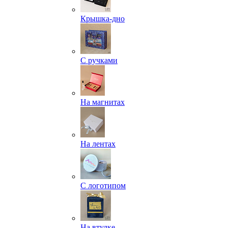
Крышка-дно
С ручками
На магнитах
На лентах
С логотипом
На втулке