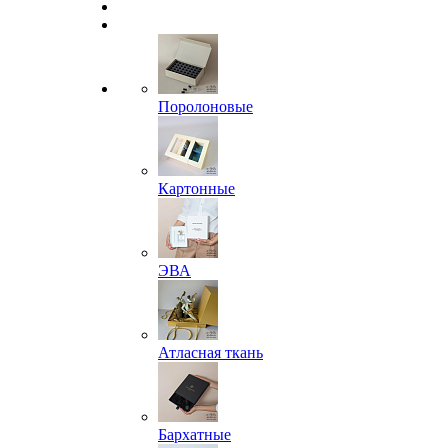
Поролоновые
Картонные
ЭВА
Атласная ткань
Бархатные