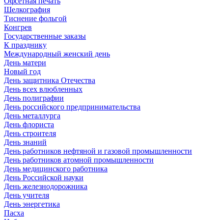
Офсетная печать
Шелкография
Тиснение фольгой
Конгрев
Государственные заказы
К празднику
Международный женский день
День матери
Новый год
День защитника Отечества
День всех влюбленных
День полиграфии
День российского предпринимательства
День металлурга
День флориста
День строителя
День знаний
День работников нефтяной и газовой промышленности
День работников атомной промышленности
День медицинского работника
День Российской науки
День железнодорожника
День учителя
День энергетика
Пасха