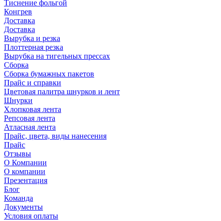
Тиснение фольгой
Конгрев
Доставка
Доставка
Вырубка и резка
Плоттерная резка
Вырубка на тигельных прессах
Сборка
Сборка бумажных пакетов
Прайс и справки
Цветовая палитра шнурков и лент
Шнурки
Хлопковая лента
Репсовая лента
Атласная лента
Прайс, цвета, виды нанесения
Прайс
Отзывы
О Компании
О компании
Презентация
Блог
Команда
Документы
Условия оплаты