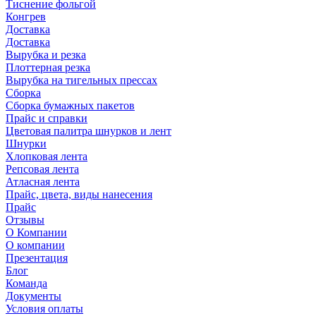
Тиснение фольгой
Конгрев
Доставка
Доставка
Вырубка и резка
Плоттерная резка
Вырубка на тигельных прессах
Сборка
Сборка бумажных пакетов
Прайс и справки
Цветовая палитра шнурков и лент
Шнурки
Хлопковая лента
Репсовая лента
Атласная лента
Прайс, цвета, виды нанесения
Прайс
Отзывы
О Компании
О компании
Презентация
Блог
Команда
Документы
Условия оплаты