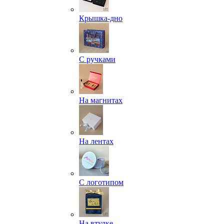
Крышка-дно
С ручками
На магнитах
На лентах
С логотипом
На втулке