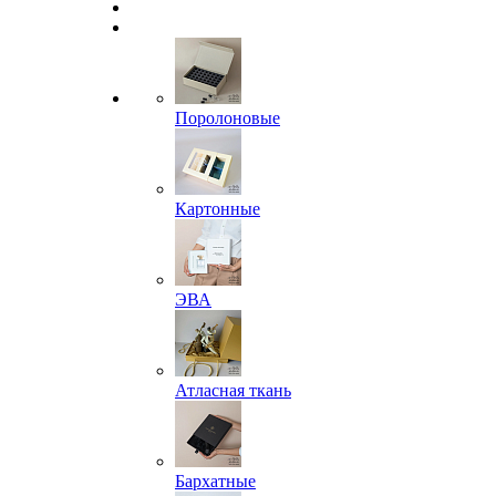
Поролоновые
Картонные
ЭВА
Атласная ткань
Бархатные