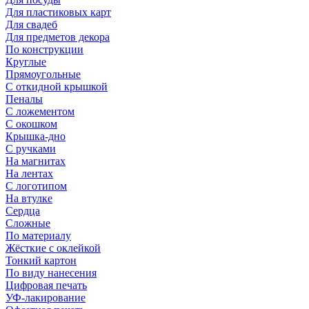
Для пластиковых карт
Для свадеб
Для предметов декора
По конструкции
Круглые
Прямоугольные
С откидной крышкой
Пеналы
С ложементом
С окошком
Крышка-дно
С ручками
На магнитах
На лентах
С логотипом
На втулке
Сердца
Сложные
По материалу
Жёсткие с оклейкой
Тонкий картон
По виду нанесения
Цифровая печать
УФ-лакирование