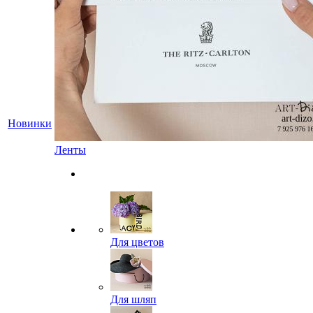
Новинки
Ленты
Для цветов
Для шляп