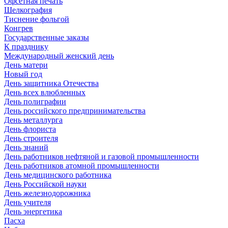
Офсетная печать
Шелкография
Тиснение фольгой
Конгрев
Государственные заказы
К празднику
Международный женский день
День матери
Новый год
День защитника Отечества
День всех влюбленных
День полиграфии
День российского предпринимательства
День металлурга
День флориста
День строителя
День знаний
День работников нефтяной и газовой промышленности
День работников атомной промышленности
День медицинского работника
День Российской науки
День железнодорожника
День учителя
День энергетика
Пасха