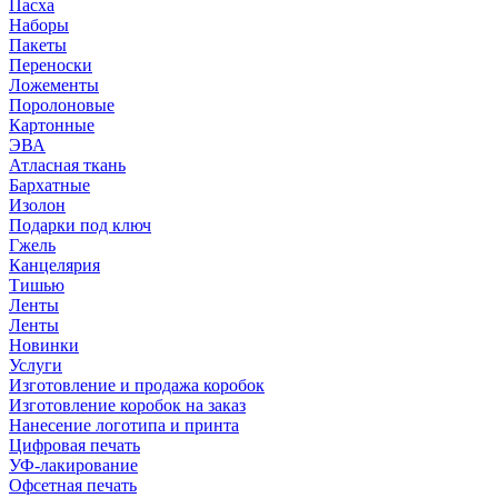
Пасха
Наборы
Пакеты
Переноски
Ложементы
Поролоновые
Картонные
ЭВА
Атласная ткань
Бархатные
Изолон
Подарки под ключ
Гжель
Канцелярия
Тишью
Ленты
Ленты
Новинки
Услуги
Изготовление и продажа коробок
Изготовление коробок на заказ
Нанесение логотипа и принта
Цифровая печать
УФ-лакирование
Офсетная печать