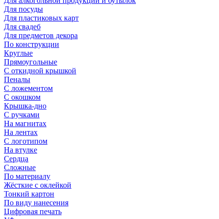
Для алкогольной продукции и бутылок
Для посуды
Для пластиковых карт
Для свадеб
Для предметов декора
По конструкции
Круглые
Прямоугольные
С откидной крышкой
Пеналы
С ложементом
С окошком
Крышка-дно
С ручками
На магнитах
На лентах
С логотипом
На втулке
Сердца
Сложные
По материалу
Жёсткие с оклейкой
Тонкий картон
По виду нанесения
Цифровая печать