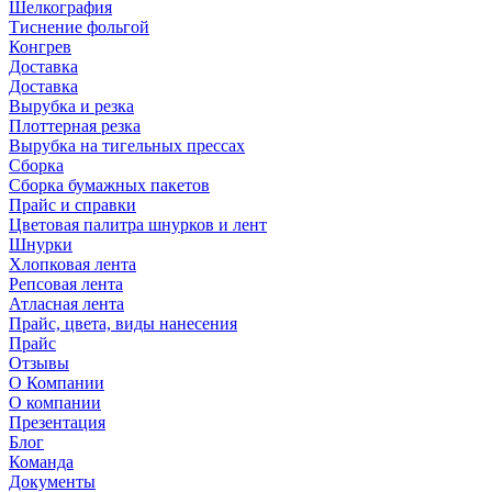
Шелкография
Тиснение фольгой
Конгрев
Доставка
Доставка
Вырубка и резка
Плоттерная резка
Вырубка на тигельных прессах
Сборка
Сборка бумажных пакетов
Прайс и справки
Цветовая палитра шнурков и лент
Шнурки
Хлопковая лента
Репсовая лента
Атласная лента
Прайс, цвета, виды нанесения
Прайс
Отзывы
О Компании
О компании
Презентация
Блог
Команда
Документы