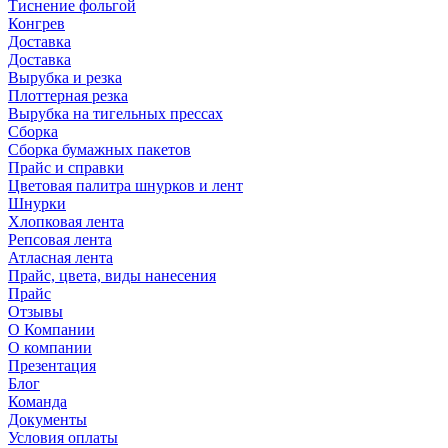
Тиснение фольгой
Конгрев
Доставка
Доставка
Вырубка и резка
Плоттерная резка
Вырубка на тигельных прессах
Сборка
Сборка бумажных пакетов
Прайс и справки
Цветовая палитра шнурков и лент
Шнурки
Хлопковая лента
Репсовая лента
Атласная лента
Прайс, цвета, виды нанесения
Прайс
Отзывы
О Компании
О компании
Презентация
Блог
Команда
Документы
Условия оплаты