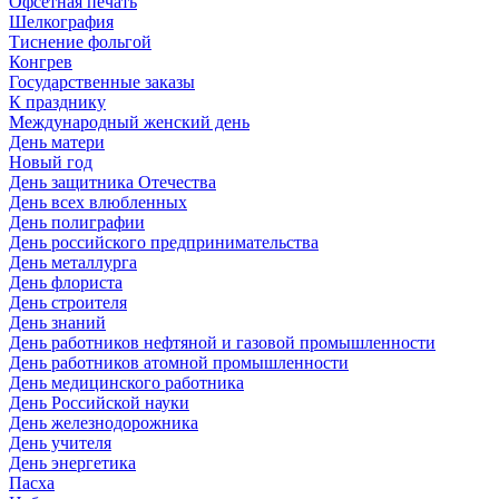
Офсетная печать
Шелкография
Тиснение фольгой
Конгрев
Государственные заказы
К празднику
Международный женский день
День матери
Новый год
День защитника Отечества
День всех влюбленных
День полиграфии
День российского предпринимательства
День металлурга
День флориста
День строителя
День знаний
День работников нефтяной и газовой промышленности
День работников атомной промышленности
День медицинского работника
День Российской науки
День железнодорожника
День учителя
День энергетика
Пасха