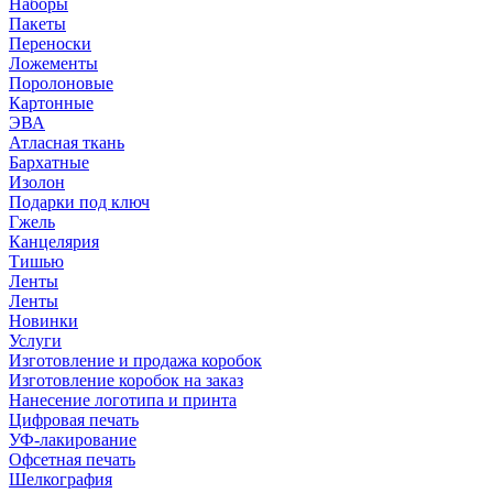
Наборы
Пакеты
Переноски
Ложементы
Поролоновые
Картонные
ЭВА
Атласная ткань
Бархатные
Изолон
Подарки под ключ
Гжель
Канцелярия
Тишью
Ленты
Ленты
Новинки
Услуги
Изготовление и продажа коробок
Изготовление коробок на заказ
Нанесение логотипа и принта
Цифровая печать
УФ-лакирование
Офсетная печать
Шелкография