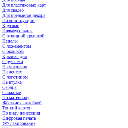
Для пластиковых карт
Для свадеб
Для предметов декора
По конструкции
Круглые
Прямоугольные
С откидной крышкой
Пеналы
С ложементом
С окошком
Крышка-дно
С ручками
На магнитах
На лентах
С логотипом
На втулке
Сердца
Сложные
По материалу
Жёсткие с оклейкой
Тонкий картон
По виду нанесения
Цифровая печать
УФ-лакирование