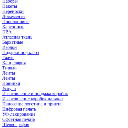
Наборы
Пакеты
Переноски
Ложементы
Поролоновые
Картонные
ЭВА
Атласная ткань
Бархатные
Изолон
Подарки под ключ
Гжель
Канцелярия
Тишью
Ленты
Ленты
Новинки
Услуги
Изготовление и продажа коробок
Изготовление коробок на заказ
Нанесение логотипа и принта
Цифровая печать
УФ-лакирование
Офсетная печать
Шелкография