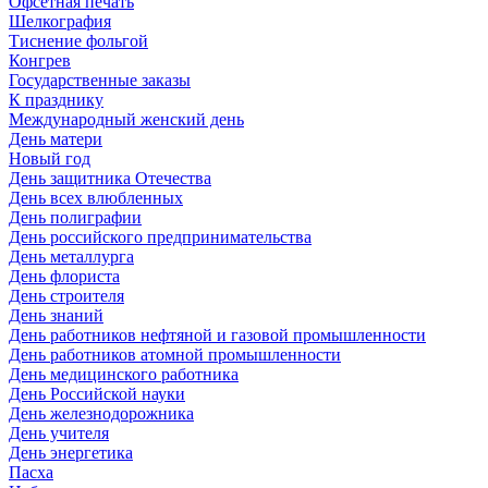
Офсетная печать
Шелкография
Тиснение фольгой
Конгрев
Государственные заказы
К празднику
Международный женский день
День матери
Новый год
День защитника Отечества
День всех влюбленных
День полиграфии
День российского предпринимательства
День металлурга
День флориста
День строителя
День знаний
День работников нефтяной и газовой промышленности
День работников атомной промышленности
День медицинского работника
День Российской науки
День железнодорожника
День учителя
День энергетика
Пасха