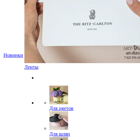
Новинки
Ленты
Для цветов
Для шляп