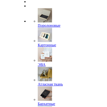
Поролоновые
Картонные
ЭВА
Атласная ткань
Бархатные