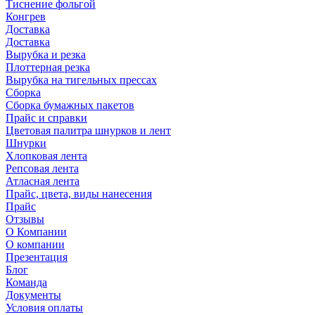
Тиснение фольгой
Конгрев
Доставка
Доставка
Вырубка и резка
Плоттерная резка
Вырубка на тигельных прессах
Сборка
Сборка бумажных пакетов
Прайс и справки
Цветовая палитра шнурков и лент
Шнурки
Хлопковая лента
Репсовая лента
Атласная лента
Прайс, цвета, виды нанесения
Прайс
Отзывы
О Компании
О компании
Презентация
Блог
Команда
Документы
Условия оплаты