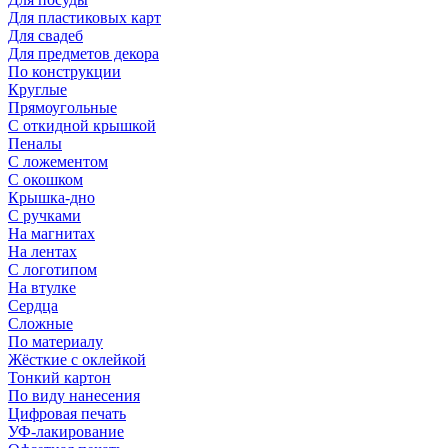
Для пластиковых карт
Для свадеб
Для предметов декора
По конструкции
Круглые
Прямоугольные
С откидной крышкой
Пеналы
С ложементом
С окошком
Крышка-дно
С ручками
На магнитах
На лентах
С логотипом
На втулке
Сердца
Сложные
По материалу
Жёсткие с оклейкой
Тонкий картон
По виду нанесения
Цифровая печать
УФ-лакирование