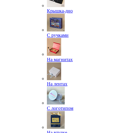
Крышка-дно
С ручками
На магнитах
На лентах
С логотипом
На втулке