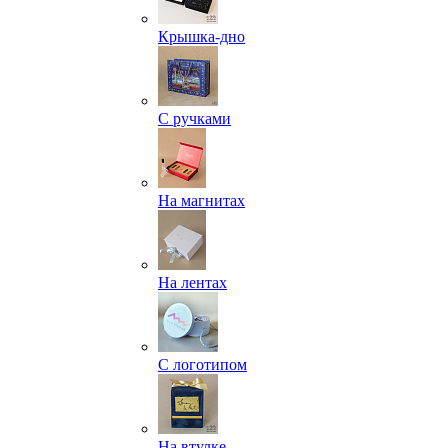
Крышка-дно
С ручками
На магнитах
На лентах
С логотипом
На втулке