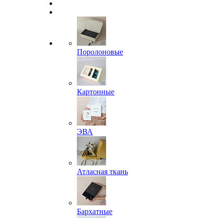
Поролоновые
Картонные
ЭВА
Атласная ткань
Бархатные