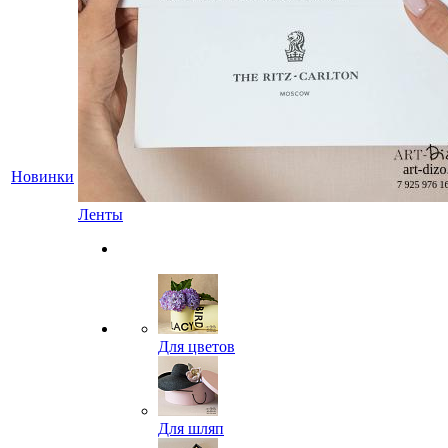
Новинки
Ленты
Для цветов
Для шляп