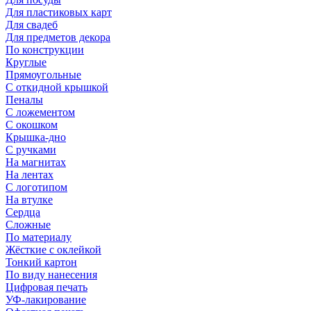
Для пластиковых карт
Для свадеб
Для предметов декора
По конструкции
Круглые
Прямоугольные
С откидной крышкой
Пеналы
С ложементом
С окошком
Крышка-дно
С ручками
На магнитах
На лентах
С логотипом
На втулке
Сердца
Сложные
По материалу
Жёсткие с оклейкой
Тонкий картон
По виду нанесения
Цифровая печать
УФ-лакирование