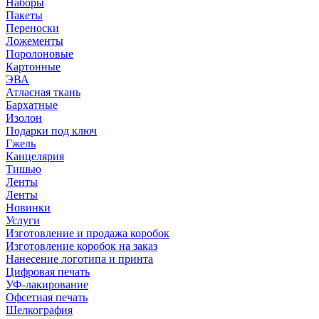
Наборы
Пакеты
Переноски
Ложементы
Поролоновые
Картонные
ЭВА
Атласная ткань
Бархатные
Изолон
Подарки под ключ
Гжель
Канцелярия
Тишью
Ленты
Ленты
Новинки
Услуги
Изготовление и продажа коробок
Изготовление коробок на заказ
Нанесение логотипа и принта
Цифровая печать
УФ-лакирование
Офсетная печать
Шелкография