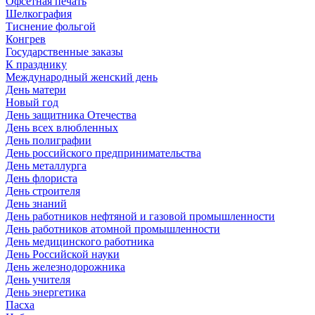
Офсетная печать
Шелкография
Тиснение фольгой
Конгрев
Государственные заказы
К празднику
Международный женский день
День матери
Новый год
День защитника Отечества
День всех влюбленных
День полиграфии
День российского предпринимательства
День металлурга
День флориста
День строителя
День знаний
День работников нефтяной и газовой промышленности
День работников атомной промышленности
День медицинского работника
День Российской науки
День железнодорожника
День учителя
День энергетика
Пасха