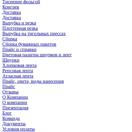
Тиснение фольгой
Конгрев
Доставка
Доставка
Вырубка и резка
Плоттерная резка
Вырубка на тигельных прессах
Сборка
Сборка бумажных пакетов
Прайс и справки
Цветовая палитра шнурков и лент
Шнурки
Хлопковая лента
Репсовая лента
Атласная лента
Прайс, цвета, виды нанесения
Прайс
Отзывы
О Компании
О компании
Презентация
Блог
Команда
Документы
Условия оплаты