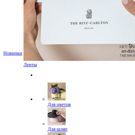
Новинки
Ленты
Для цветов
Для шляп