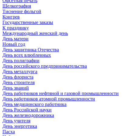
Офсетная печать
Шелкография
Тиснение фольгой
Конгрев
Государственные заказы
К празднику
Международный женский день
День матери
Новый год
День защитника Отечества
День всех влюбленных
День полиграфии
День российского предпринимательства
День металлурга
День флориста
День строителя
День знаний
День работников нефтяной и газовой промышленности
День работников атомной промышленности
День медицинского работника
День Российской науки
День железнодорожника
День учителя
День энергетика
Пасха