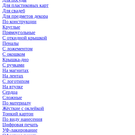
Для пластиковых карт
Для свадеб
Для предметов декора
По конструкции
Круглые
Прямоугольные
С откидной крышкой
Пеналы
С ложементом
С окошком
Крышка-дно
С ручками
На магнитах
На лентах
С логотипом
На втулке
Сердца
Сложные
По материалу
Жёсткие с оклейкой
Тонкий картон
По виду нанесения
Цифровая печать
УФ-лакирование