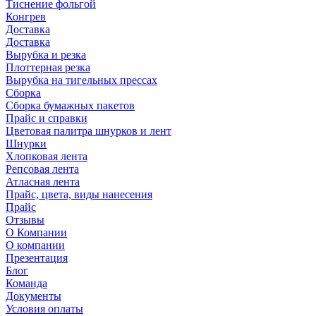
Тиснение фольгой
Конгрев
Доставка
Доставка
Вырубка и резка
Плоттерная резка
Вырубка на тигельных прессах
Сборка
Сборка бумажных пакетов
Прайс и справки
Цветовая палитра шнурков и лент
Шнурки
Хлопковая лента
Репсовая лента
Атласная лента
Прайс, цвета, виды нанесения
Прайс
Отзывы
О Компании
О компании
Презентация
Блог
Команда
Документы
Условия оплаты