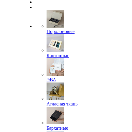
Поролоновые
Картонные
ЭВА
Атласная ткань
Бархатные