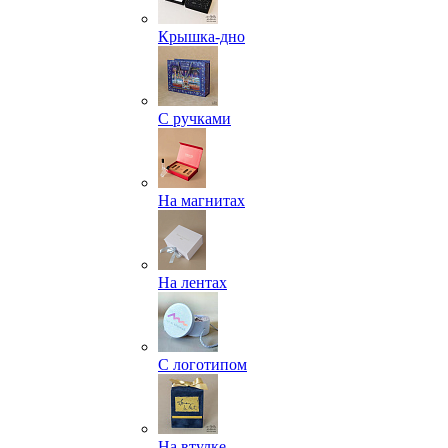
Крышка-дно
С ручками
На магнитах
На лентах
С логотипом
На втулке