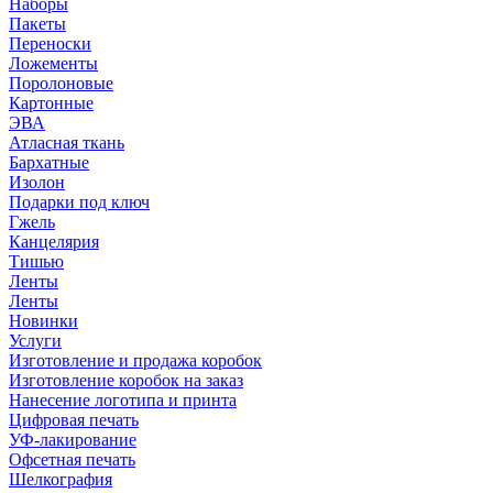
Наборы
Пакеты
Переноски
Ложементы
Поролоновые
Картонные
ЭВА
Атласная ткань
Бархатные
Изолон
Подарки под ключ
Гжель
Канцелярия
Тишью
Ленты
Ленты
Новинки
Услуги
Изготовление и продажа коробок
Изготовление коробок на заказ
Нанесение логотипа и принта
Цифровая печать
УФ-лакирование
Офсетная печать
Шелкография