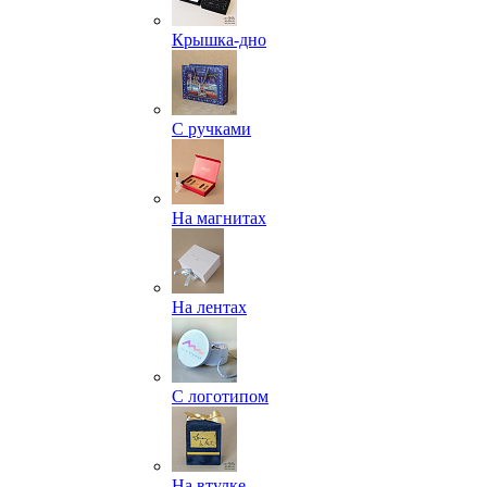
Крышка-дно
С ручками
На магнитах
На лентах
С логотипом
На втулке