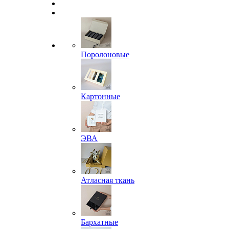
Поролоновые
Картонные
ЭВА
Атласная ткань
Бархатные