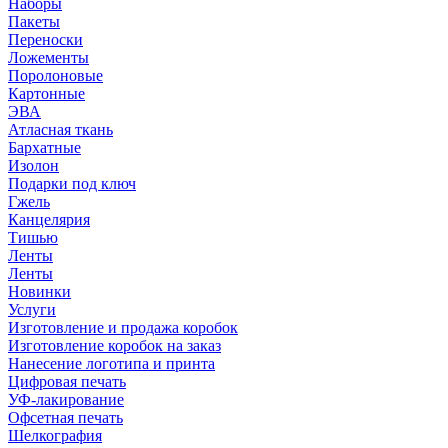
Наборы
Пакеты
Переноски
Ложементы
Поролоновые
Картонные
ЭВА
Атласная ткань
Бархатные
Изолон
Подарки под ключ
Гжель
Канцелярия
Тишью
Ленты
Ленты
Новинки
Услуги
Изготовление и продажа коробок
Изготовление коробок на заказ
Нанесение логотипа и принта
Цифровая печать
УФ-лакирование
Офсетная печать
Шелкография