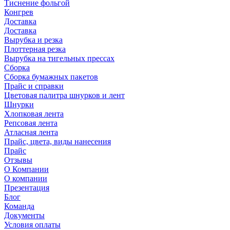
Тиснение фольгой
Конгрев
Доставка
Доставка
Вырубка и резка
Плоттерная резка
Вырубка на тигельных прессах
Сборка
Сборка бумажных пакетов
Прайс и справки
Цветовая палитра шнурков и лент
Шнурки
Хлопковая лента
Репсовая лента
Атласная лента
Прайс, цвета, виды нанесения
Прайс
Отзывы
О Компании
О компании
Презентация
Блог
Команда
Документы
Условия оплаты