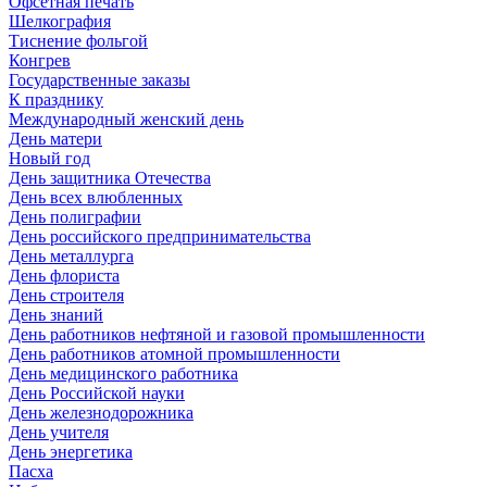
Офсетная печать
Шелкография
Тиснение фольгой
Конгрев
Государственные заказы
К празднику
Международный женский день
День матери
Новый год
День защитника Отечества
День всех влюбленных
День полиграфии
День российского предпринимательства
День металлурга
День флориста
День строителя
День знаний
День работников нефтяной и газовой промышленности
День работников атомной промышленности
День медицинского работника
День Российской науки
День железнодорожника
День учителя
День энергетика
Пасха