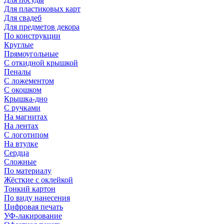
Для пластиковых карт
Для свадеб
Для предметов декора
По конструкции
Круглые
Прямоугольные
С откидной крышкой
Пеналы
С ложементом
С окошком
Крышка-дно
С ручками
На магнитах
На лентах
С логотипом
На втулке
Сердца
Сложные
По материалу
Жёсткие с оклейкой
Тонкий картон
По виду нанесения
Цифровая печать
УФ-лакирование