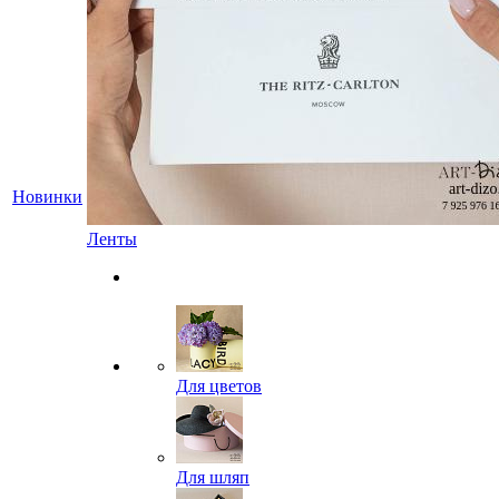
Новинки
Ленты
Для цветов
Для шляп