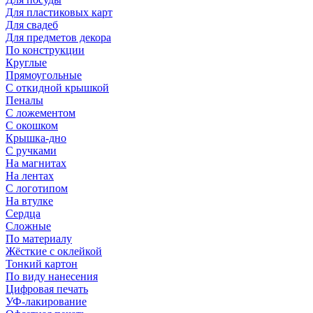
Для пластиковых карт
Для свадеб
Для предметов декора
По конструкции
Круглые
Прямоугольные
С откидной крышкой
Пеналы
С ложементом
С окошком
Крышка-дно
С ручками
На магнитах
На лентах
С логотипом
На втулке
Сердца
Сложные
По материалу
Жёсткие с оклейкой
Тонкий картон
По виду нанесения
Цифровая печать
УФ-лакирование