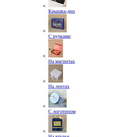
Крышка-дно
С ручками
На магнитах
На лентах
С логотипом
На втулке