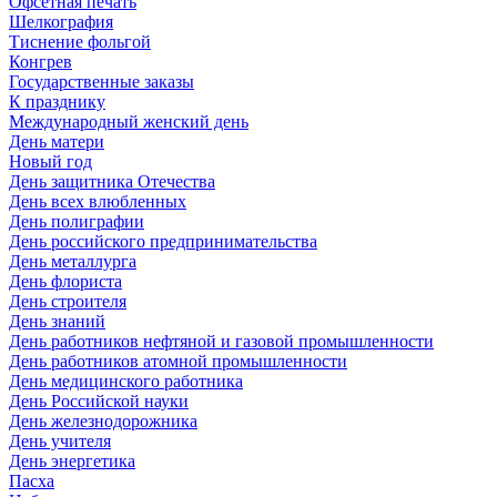
Офсетная печать
Шелкография
Тиснение фольгой
Конгрев
Государственные заказы
К празднику
Международный женский день
День матери
Новый год
День защитника Отечества
День всех влюбленных
День полиграфии
День российского предпринимательства
День металлурга
День флориста
День строителя
День знаний
День работников нефтяной и газовой промышленности
День работников атомной промышленности
День медицинского работника
День Российской науки
День железнодорожника
День учителя
День энергетика
Пасха