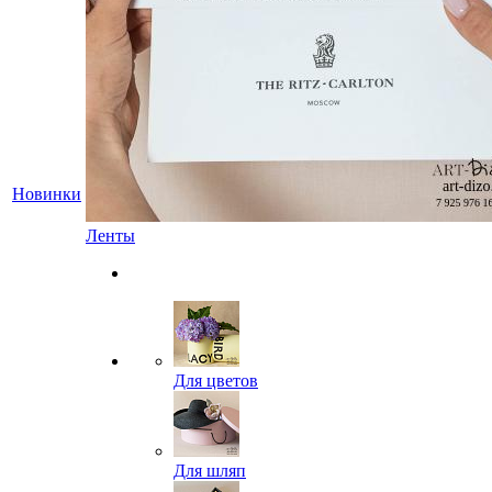
Новинки
Ленты
Для цветов
Для шляп