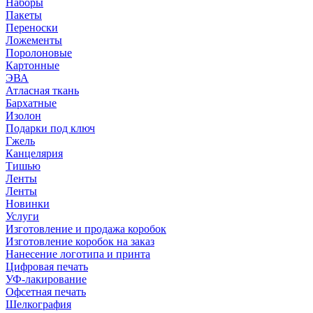
Наборы
Пакеты
Переноски
Ложементы
Поролоновые
Картонные
ЭВА
Атласная ткань
Бархатные
Изолон
Подарки под ключ
Гжель
Канцелярия
Тишью
Ленты
Ленты
Новинки
Услуги
Изготовление и продажа коробок
Изготовление коробок на заказ
Нанесение логотипа и принта
Цифровая печать
УФ-лакирование
Офсетная печать
Шелкография