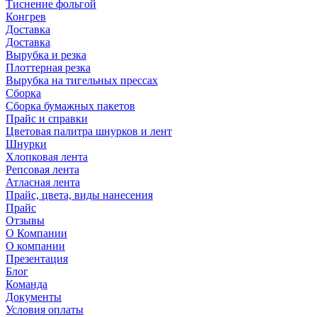
Тиснение фольгой
Конгрев
Доставка
Доставка
Вырубка и резка
Плоттерная резка
Вырубка на тигельных прессах
Сборка
Сборка бумажных пакетов
Прайс и справки
Цветовая палитра шнурков и лент
Шнурки
Хлопковая лента
Репсовая лента
Атласная лента
Прайс, цвета, виды нанесения
Прайс
Отзывы
О Компании
О компании
Презентация
Блог
Команда
Документы
Условия оплаты