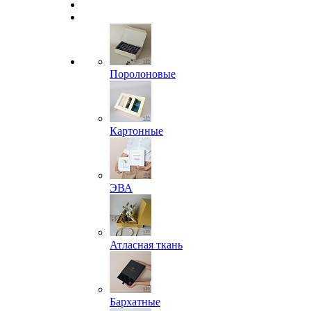
Поролоновые
Картонные
ЭВА
Атласная ткань
Бархатные