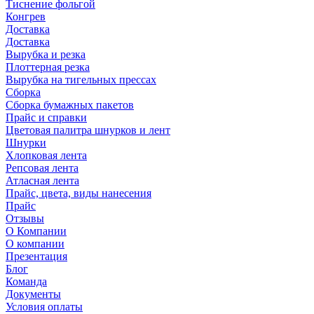
Тиснение фольгой
Конгрев
Доставка
Доставка
Вырубка и резка
Плоттерная резка
Вырубка на тигельных прессах
Сборка
Сборка бумажных пакетов
Прайс и справки
Цветовая палитра шнурков и лент
Шнурки
Хлопковая лента
Репсовая лента
Атласная лента
Прайс, цвета, виды нанесения
Прайс
Отзывы
О Компании
О компании
Презентация
Блог
Команда
Документы
Условия оплаты