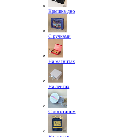
Крышка-дно
С ручками
На магнитах
На лентах
С логотипом
На втулке