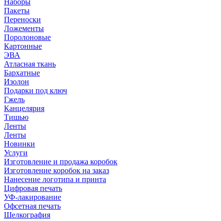
Наборы
Пакеты
Переноски
Ложементы
Поролоновые
Картонные
ЭВА
Атласная ткань
Бархатные
Изолон
Подарки под ключ
Гжель
Канцелярия
Тишью
Ленты
Ленты
Новинки
Услуги
Изготовление и продажа коробок
Изготовление коробок на заказ
Нанесение логотипа и принта
Цифровая печать
УФ-лакирование
Офсетная печать
Шелкография