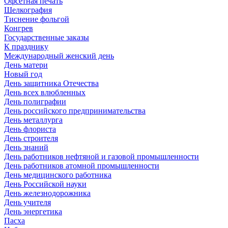
Офсетная печать
Шелкография
Тиснение фольгой
Конгрев
Государственные заказы
К празднику
Международный женский день
День матери
Новый год
День защитника Отечества
День всех влюбленных
День полиграфии
День российского предпринимательства
День металлурга
День флориста
День строителя
День знаний
День работников нефтяной и газовой промышленности
День работников атомной промышленности
День медицинского работника
День Российской науки
День железнодорожника
День учителя
День энергетика
Пасха