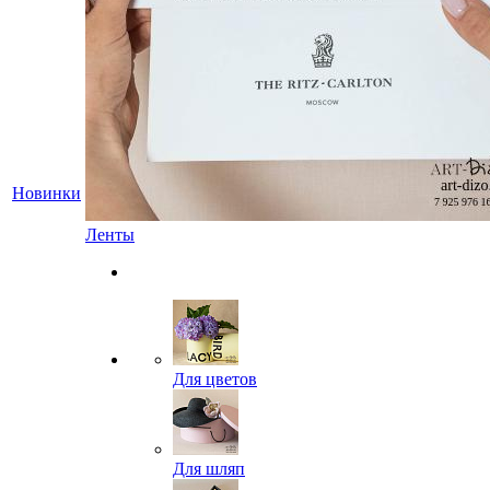
Новинки
Ленты
Для цветов
Для шляп