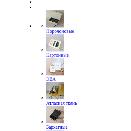
Поролоновые
Картонные
ЭВА
Атласная ткань
Бархатные