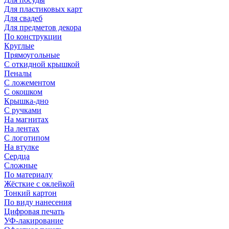
Для пластиковых карт
Для свадеб
Для предметов декора
По конструкции
Круглые
Прямоугольные
С откидной крышкой
Пеналы
С ложементом
С окошком
Крышка-дно
С ручками
На магнитах
На лентах
С логотипом
На втулке
Сердца
Сложные
По материалу
Жёсткие с оклейкой
Тонкий картон
По виду нанесения
Цифровая печать
УФ-лакирование