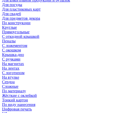
Для алкогольной продукции и бутылок
Для посуды
Для пластиковых карт
Для свадеб
Для предметов декора
По конструкции
Круглые
Прямоугольные
С откидной крышкой
Пеналы
С ложементом
С окошком
Крышка-дно
С ручками
На магнитах
На лентах
С логотипом
На втулке
Сердца
Сложные
По материалу
Жёсткие с оклейкой
Тонкий картон
По виду нанесения
Цифровая печать