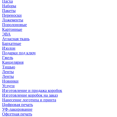
Пасха
Наборы
Пакеты
Переноски
Ложементы
Поролоновые
Картонные
ЭВА
Атласная ткань
Бархатные
Изолон
Подарки под ключ
Гжель
Канцелярия
Тишью
Ленты
Ленты
Новинки
Услуги
Изготовление и продажа коробок
Изготовление коробок на заказ
Нанесение логотипа и принта
Цифровая печать
УФ-лакирование
Офсетная печать