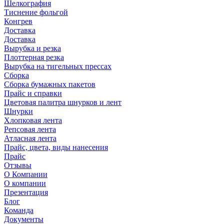
Шелкография
Тиснение фольгой
Конгрев
Доставка
Доставка
Вырубка и резка
Плоттерная резка
Вырубка на тигельных прессах
Сборка
Сборка бумажных пакетов
Прайс и справки
Цветовая палитра шнурков и лент
Шнурки
Хлопковая лента
Репсовая лента
Атласная лента
Прайс, цвета, виды нанесения
Прайс
Отзывы
О Компании
О компании
Презентация
Блог
Команда
Документы