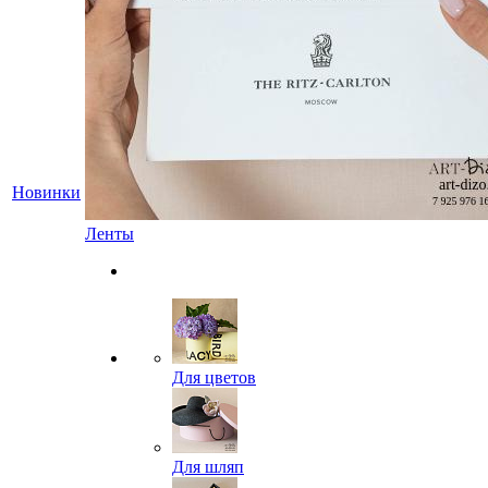
Новинки
Ленты
Для цветов
Для шляп