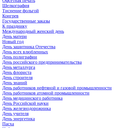
Офсетная печать
Шелкография
Тиснение фольгой
Конгрев
Государственные заказы
К празднику
Международный женский день
День матери
Новый год
День защитника Отечества
День всех влюбленных
День полиграфии
День российского предпринимательства
День металлурга
День флориста
День строителя
День знаний
День работников нефтяной и газовой промышленности
День работников атомной промышленности
День медицинского работника
День Российской науки
День железнодорожника
День учителя
День энергетика
Пасха