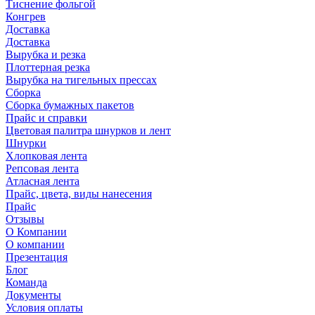
Тиснение фольгой
Конгрев
Доставка
Доставка
Вырубка и резка
Плоттерная резка
Вырубка на тигельных прессах
Сборка
Сборка бумажных пакетов
Прайс и справки
Цветовая палитра шнурков и лент
Шнурки
Хлопковая лента
Репсовая лента
Атласная лента
Прайс, цвета, виды нанесения
Прайс
Отзывы
О Компании
О компании
Презентация
Блог
Команда
Документы
Условия оплаты