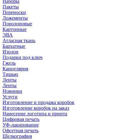
Наборы
Пакеты
Переноски
Ложементы
Поролоновые
Картонные
ЭВА
Атласная ткань
Бархатные
Изолон
Подарки под ключ
Гжель
Канцелярия
Тишью
Ленты
Ленты
Новинки
Услуги
Изготовление и продажа коробок
Изготовление коробок на заказ
Нанесение логотипа и принта
Цифровая печать
УФ-лакирование
Офсетная печать
Шелкография