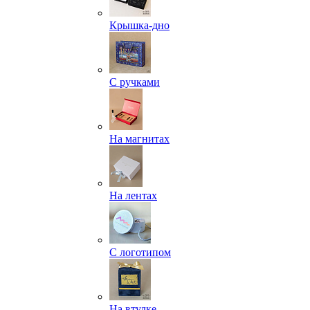
Крышка-дно
С ручками
На магнитах
На лентах
С логотипом
На втулке