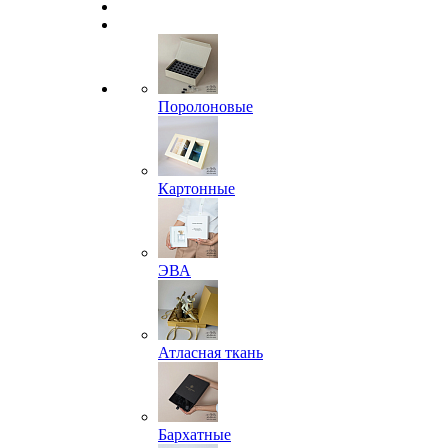
Поролоновые
Картонные
ЭВА
Атласная ткань
Бархатные