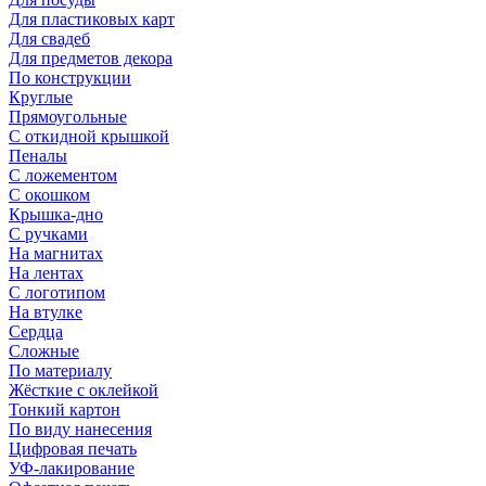
Для пластиковых карт
Для свадеб
Для предметов декора
По конструкции
Круглые
Прямоугольные
С откидной крышкой
Пеналы
С ложементом
С окошком
Крышка-дно
С ручками
На магнитах
На лентах
С логотипом
На втулке
Сердца
Сложные
По материалу
Жёсткие с оклейкой
Тонкий картон
По виду нанесения
Цифровая печать
УФ-лакирование