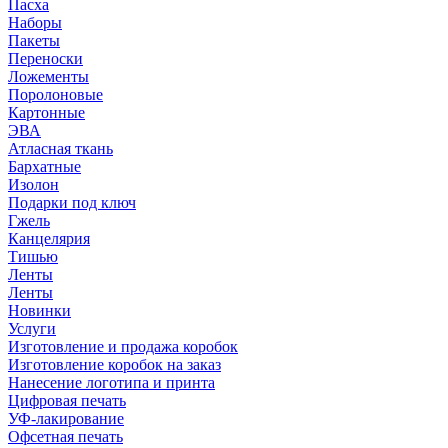
Пасха
Наборы
Пакеты
Переноски
Ложементы
Поролоновые
Картонные
ЭВА
Атласная ткань
Бархатные
Изолон
Подарки под ключ
Гжель
Канцелярия
Тишью
Ленты
Ленты
Новинки
Услуги
Изготовление и продажа коробок
Изготовление коробок на заказ
Нанесение логотипа и принта
Цифровая печать
УФ-лакирование
Офсетная печать