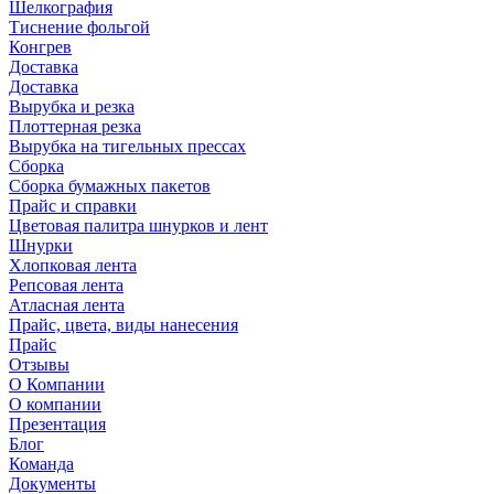
Шелкография
Тиснение фольгой
Конгрев
Доставка
Доставка
Вырубка и резка
Плоттерная резка
Вырубка на тигельных прессах
Сборка
Сборка бумажных пакетов
Прайс и справки
Цветовая палитра шнурков и лент
Шнурки
Хлопковая лента
Репсовая лента
Атласная лента
Прайс, цвета, виды нанесения
Прайс
Отзывы
О Компании
О компании
Презентация
Блог
Команда
Документы