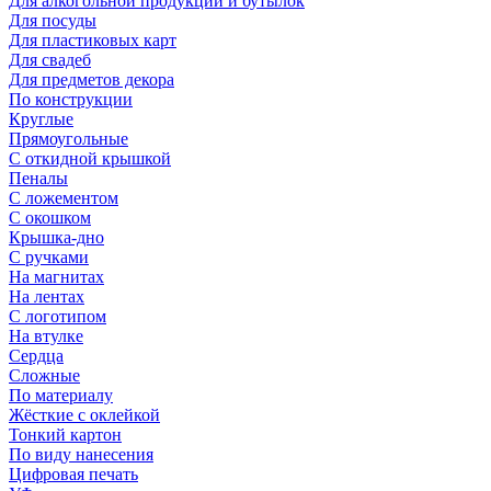
Для алкогольной продукции и бутылок
Для посуды
Для пластиковых карт
Для свадеб
Для предметов декора
По конструкции
Круглые
Прямоугольные
С откидной крышкой
Пеналы
С ложементом
С окошком
Крышка-дно
С ручками
На магнитах
На лентах
С логотипом
На втулке
Сердца
Сложные
По материалу
Жёсткие с оклейкой
Тонкий картон
По виду нанесения
Цифровая печать