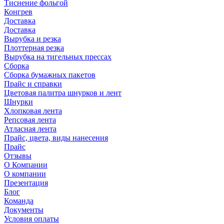
Тиснение фольгой
Конгрев
Доставка
Доставка
Вырубка и резка
Плоттерная резка
Вырубка на тигельных прессах
Сборка
Сборка бумажных пакетов
Прайс и справки
Цветовая палитра шнурков и лент
Шнурки
Хлопковая лента
Репсовая лента
Атласная лента
Прайс, цвета, виды нанесения
Прайс
Отзывы
О Компании
О компании
Презентация
Блог
Команда
Документы
Условия оплаты