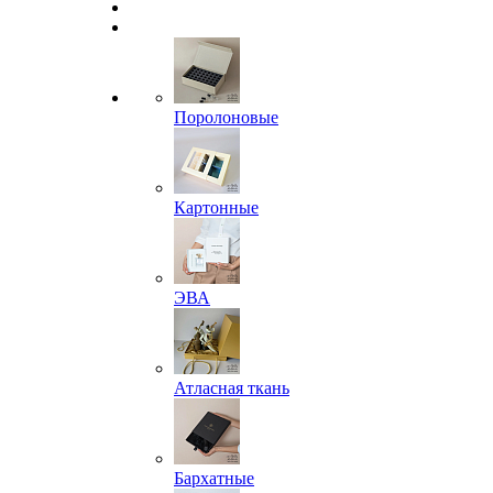
Поролоновые
Картонные
ЭВА
Атласная ткань
Бархатные