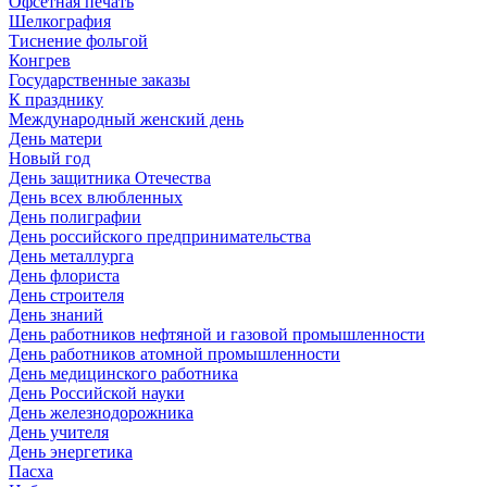
Офсетная печать
Шелкография
Тиснение фольгой
Конгрев
Государственные заказы
К празднику
Международный женский день
День матери
Новый год
День защитника Отечества
День всех влюбленных
День полиграфии
День российского предпринимательства
День металлурга
День флориста
День строителя
День знаний
День работников нефтяной и газовой промышленности
День работников атомной промышленности
День медицинского работника
День Российской науки
День железнодорожника
День учителя
День энергетика
Пасха