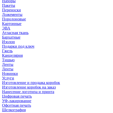
Наборы
Пакеты
Переноски
Ложементы
Поролоновые
Картонные
ЭВА
Атласная ткань
Бархатные
Изолон
Подарки под ключ
Гжель
Канцелярия
Тишью
Ленты
Ленты
Новинки
Услуги
Изготовление и продажа коробок
Изготовление коробок на заказ
Нанесение логотипа и принта
Цифровая печать
УФ-лакирование
Офсетная печать
Шелкография