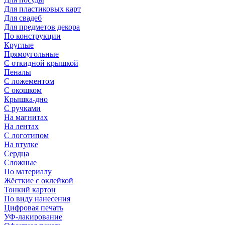
Для пластиковых карт
Для свадеб
Для предметов декора
По конструкции
Круглые
Прямоугольные
С откидной крышкой
Пеналы
С ложементом
С окошком
Крышка-дно
С ручками
На магнитах
На лентах
С логотипом
На втулке
Сердца
Сложные
По материалу
Жёсткие с оклейкой
Тонкий картон
По виду нанесения
Цифровая печать
УФ-лакирование