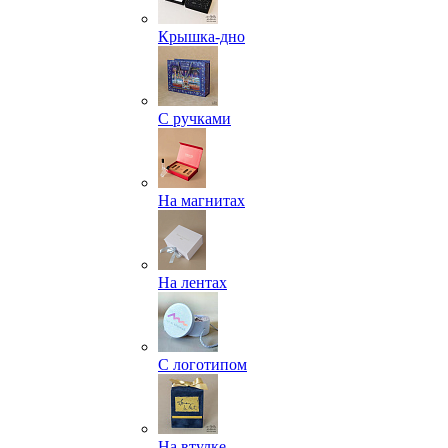
Крышка-дно
С ручками
На магнитах
На лентах
С логотипом
На втулке