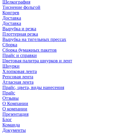
Шелкография
Тиснение фольгой
Конгрев
Доставка
Доставка
Вырубка и резка
Плоттерная резка
Вырубка на тигельных прессах
Сборка
Сборка бумажных пакетов
Прайс и справки
Цветовая палитра шнурков и лент
Шнурки
Хлопковая лента
Репсовая лента
Атласная лента
Прайс, цвета, виды нанесения
Прайс
Отзывы
О Компании
О компании
Презентация
Блог
Команда
Документы