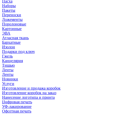
Пасха
Наборы
Пакеты
Переноски
Ложементы
Поролоновые
Картонные
ЭВА
Атласная ткань
Бархатные
Изолон
Подарки под ключ
Гжель
Канцелярия
Тишью
Ленты
Ленты
Новинки
Услуги
Изготовление и продажа коробок
Изготовление коробок на заказ
Нанесение логотипа и принта
Цифровая печать
УФ-лакирование
Офсетная печать