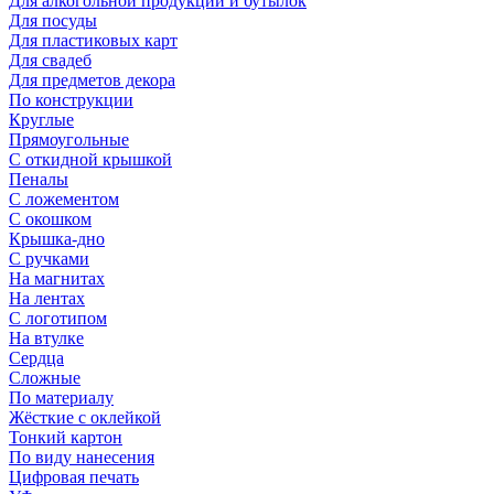
Для алкогольной продукции и бутылок
Для посуды
Для пластиковых карт
Для свадеб
Для предметов декора
По конструкции
Круглые
Прямоугольные
С откидной крышкой
Пеналы
С ложементом
С окошком
Крышка-дно
С ручками
На магнитах
На лентах
С логотипом
На втулке
Сердца
Сложные
По материалу
Жёсткие с оклейкой
Тонкий картон
По виду нанесения
Цифровая печать