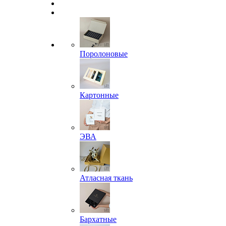
Поролоновые
Картонные
ЭВА
Атласная ткань
Бархатные