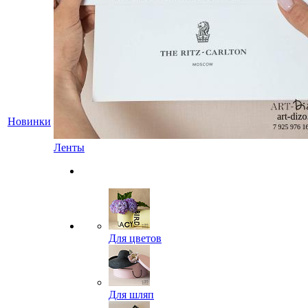
Новинки
Ленты
Для цветов
Для шляп