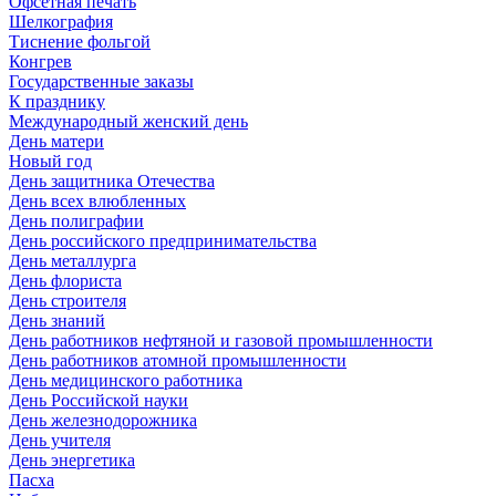
Офсетная печать
Шелкография
Тиснение фольгой
Конгрев
Государственные заказы
К празднику
Международный женский день
День матери
Новый год
День защитника Отечества
День всех влюбленных
День полиграфии
День российского предпринимательства
День металлурга
День флориста
День строителя
День знаний
День работников нефтяной и газовой промышленности
День работников атомной промышленности
День медицинского работника
День Российской науки
День железнодорожника
День учителя
День энергетика
Пасха