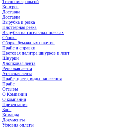
Тиснение фольгой
Конгрев
Доставка
Доставка
Вырубка и резка
Плоттерная резка
Вырубка на тигельных прессах
Сборка
Сборка бумажных пакетов
Прайс и справки
Цветовая палитра шнурков и лент
Шнурки
Хлопковая лента
Репсовая лента
Атласная лента
Прайс, цвета, виды нанесения
Прайс
Отзывы
О Компании
О компании
Презентация
Блог
Команда
Документы
Условия оплаты