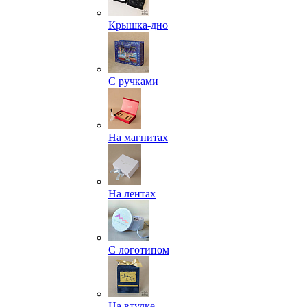
Крышка-дно
С ручками
На магнитах
На лентах
С логотипом
На втулке