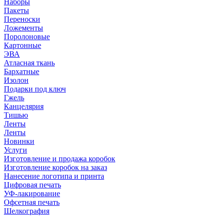
Наборы
Пакеты
Переноски
Ложементы
Поролоновые
Картонные
ЭВА
Атласная ткань
Бархатные
Изолон
Подарки под ключ
Гжель
Канцелярия
Тишью
Ленты
Ленты
Новинки
Услуги
Изготовление и продажа коробок
Изготовление коробок на заказ
Нанесение логотипа и принта
Цифровая печать
УФ-лакирование
Офсетная печать
Шелкография