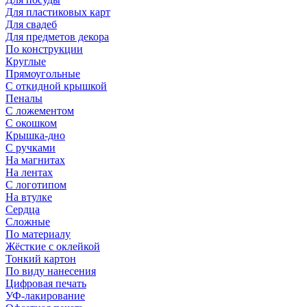
Для пластиковых карт
Для свадеб
Для предметов декора
По конструкции
Круглые
Прямоугольные
С откидной крышкой
Пеналы
С ложементом
С окошком
Крышка-дно
С ручками
На магнитах
На лентах
С логотипом
На втулке
Сердца
Сложные
По материалу
Жёсткие с оклейкой
Тонкий картон
По виду нанесения
Цифровая печать
УФ-лакирование