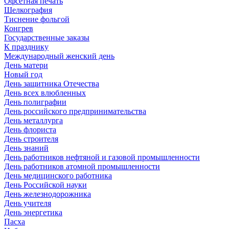
Офсетная печать
Шелкография
Тиснение фольгой
Конгрев
Государственные заказы
К празднику
Международный женский день
День матери
Новый год
День защитника Отечества
День всех влюбленных
День полиграфии
День российского предпринимательства
День металлурга
День флориста
День строителя
День знаний
День работников нефтяной и газовой промышленности
День работников атомной промышленности
День медицинского работника
День Российской науки
День железнодорожника
День учителя
День энергетика
Пасха