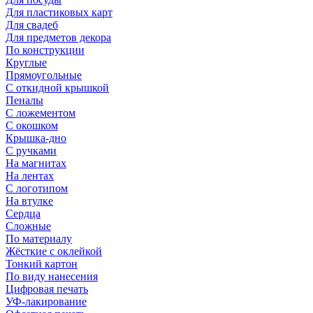
Для пластиковых карт
Для свадеб
Для предметов декора
По конструкции
Круглые
Прямоугольные
С откидной крышкой
Пеналы
С ложементом
С окошком
Крышка-дно
С ручками
На магнитах
На лентах
С логотипом
На втулке
Сердца
Сложные
По материалу
Жёсткие с оклейкой
Тонкий картон
По виду нанесения
Цифровая печать
УФ-лакирование