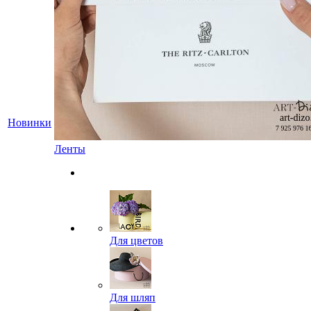
Новинки
Ленты
Для цветов
Для шляп