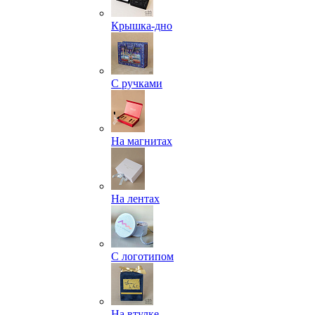
Крышка-дно
С ручками
На магнитах
На лентах
С логотипом
На втулке