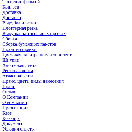
Тиснение фольгой
Конгрев
Доставка
Доставка
Вырубка и резка
Плоттерная резка
Вырубка на тигельных прессах
Сборка
Сборка бумажных пакетов
Прайс и справки
Цветовая палитра шнурков и лент
Шнурки
Хлопковая лента
Репсовая лента
Атласная лента
Прайс, цвета, виды нанесения
Прайс
Отзывы
О Компании
О компании
Презентация
Блог
Команда
Документы
Условия оплаты