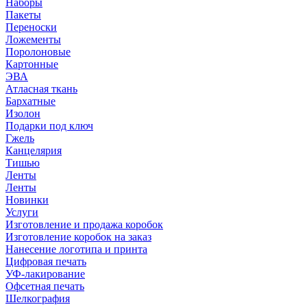
Наборы
Пакеты
Переноски
Ложементы
Поролоновые
Картонные
ЭВА
Атласная ткань
Бархатные
Изолон
Подарки под ключ
Гжель
Канцелярия
Тишью
Ленты
Ленты
Новинки
Услуги
Изготовление и продажа коробок
Изготовление коробок на заказ
Нанесение логотипа и принта
Цифровая печать
УФ-лакирование
Офсетная печать
Шелкография