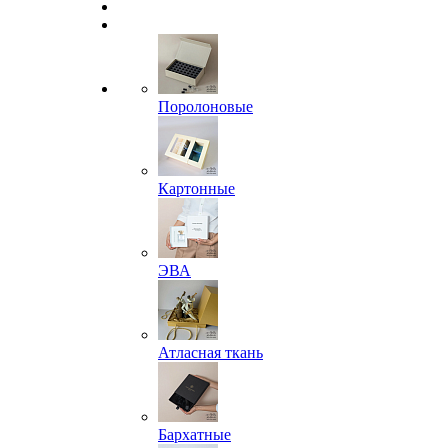
Поролоновые
Картонные
ЭВА
Атласная ткань
Бархатные