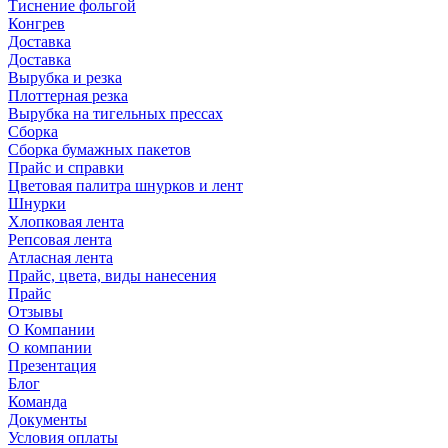
Тиснение фольгой
Конгрев
Доставка
Доставка
Вырубка и резка
Плоттерная резка
Вырубка на тигельных прессах
Сборка
Сборка бумажных пакетов
Прайс и справки
Цветовая палитра шнурков и лент
Шнурки
Хлопковая лента
Репсовая лента
Атласная лента
Прайс, цвета, виды нанесения
Прайс
Отзывы
О Компании
О компании
Презентация
Блог
Команда
Документы
Условия оплаты