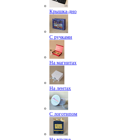
Крышка-дно
С ручками
На магнитах
На лентах
С логотипом
На втулке