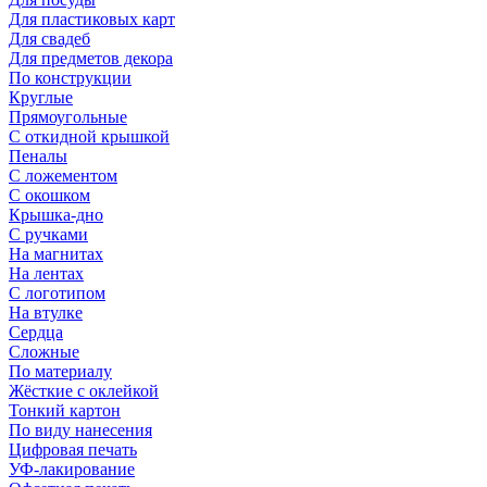
Для пластиковых карт
Для свадеб
Для предметов декора
По конструкции
Круглые
Прямоугольные
С откидной крышкой
Пеналы
С ложементом
С окошком
Крышка-дно
С ручками
На магнитах
На лентах
С логотипом
На втулке
Сердца
Сложные
По материалу
Жёсткие с оклейкой
Тонкий картон
По виду нанесения
Цифровая печать
УФ-лакирование