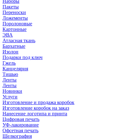
Наборы
Пакеты
Переноски
Ложементы
Поролоновые
Картонные
ЭВА
Атласная ткань
Бархатные
Изолон
Подарки под ключ
Гжель
Канцелярия
Тишью
Ленты
Ленты
Новинки
Услуги
Изготовление и продажа коробок
Изготовление коробок на заказ
Нанесение логотипа и принта
Цифровая печать
УФ-лакирование
Офсетная печать
Шелкография