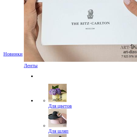
Новинки
Ленты
Для цветов
Для шляп