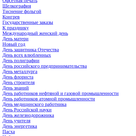
Офсетная печать
Шелкография
Тиснение фольгой
Конгрев
Государственные заказы
К празднику
Международный женский день
День матери
Новый год
День защитника Отечества
День всех влюбленных
День полиграфии
День российского предпринимательства
День металлурга
День флориста
День строителя
День знаний
День работников нефтяной и газовой промышленности
День работников атомной промышленности
День медицинского работника
День Российской науки
День железнодорожника
День учителя
День энергетика
Пасха