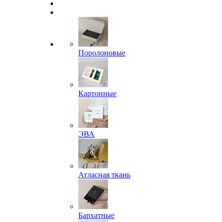
Поролоновые
Картонные
ЭВА
Атласная ткань
Бархатные