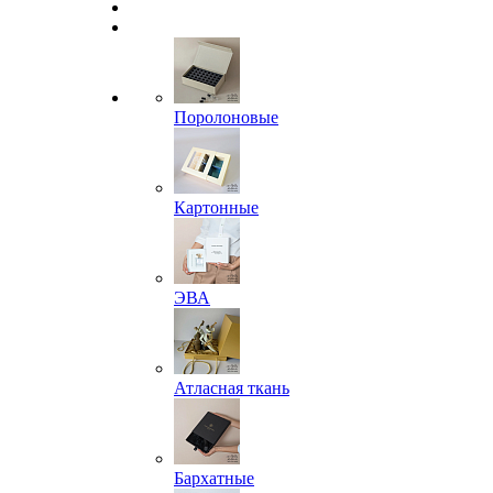
Поролоновые
Картонные
ЭВА
Атласная ткань
Бархатные