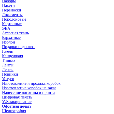
Наборы
Пакеты
Переноски
Ложементы
Поролоновые
Картонные
ЭВА
Атласная ткань
Бархатные
Изолон
Подарки под ключ
Гжель
Канцелярия
Тишью
Ленты
Ленты
Новинки
Услуги
Изготовление и продажа коробок
Изготовление коробок на заказ
Нанесение логотипа и принта
Цифровая печать
УФ-лакирование
Офсетная печать
Шелкография