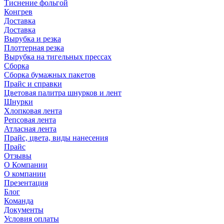
Тиснение фольгой
Конгрев
Доставка
Доставка
Вырубка и резка
Плоттерная резка
Вырубка на тигельных прессах
Сборка
Сборка бумажных пакетов
Прайс и справки
Цветовая палитра шнурков и лент
Шнурки
Хлопковая лента
Репсовая лента
Атласная лента
Прайс, цвета, виды нанесения
Прайс
Отзывы
О Компании
О компании
Презентация
Блог
Команда
Документы
Условия оплаты