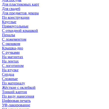
Для пластиковых карт
Для свадеб
Для предметов декора
По конструкции
Круглые
Прямоугольные
С откидной крышкой
Пеналы
С ложементом
С окошком
Крышка-дно
С ручками
На магнитах
На лентах
С логотипом
На втулке
Сердца
Сложные
По материалу
Жёсткие с оклейкой
Тонкий картон
По виду нанесения
Цифровая печать
УФ-лакирование