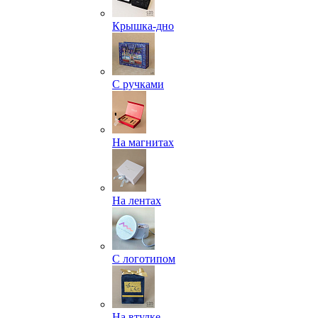
Крышка-дно
С ручками
На магнитах
На лентах
С логотипом
На втулке