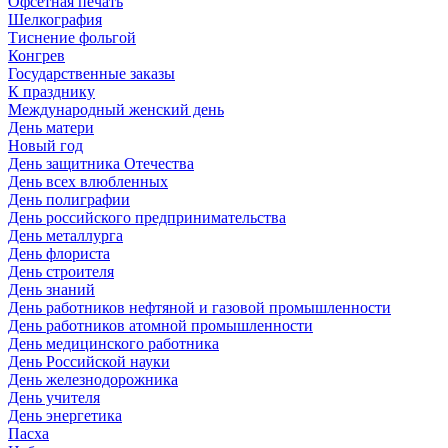
Офсетная печать
Шелкография
Тиснение фольгой
Конгрев
Государственные заказы
К празднику
Международный женский день
День матери
Новый год
День защитника Отечества
День всех влюбленных
День полиграфии
День российского предпринимательства
День металлурга
День флориста
День строителя
День знаний
День работников нефтяной и газовой промышленности
День работников атомной промышленности
День медицинского работника
День Российской науки
День железнодорожника
День учителя
День энергетика
Пасха