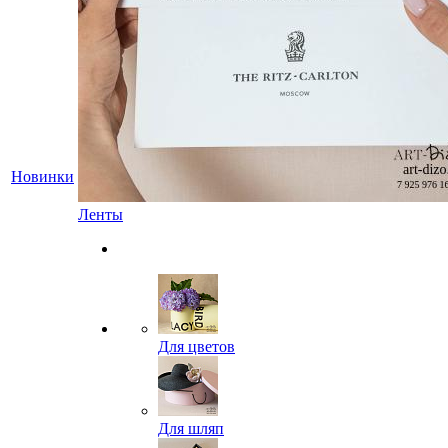
Новинки
Ленты
Для цветов
Для шляп