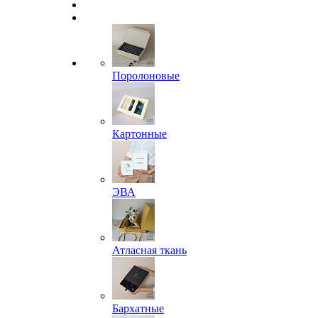
Поролоновые
Картонные
ЭВА
Атласная ткань
Бархатные