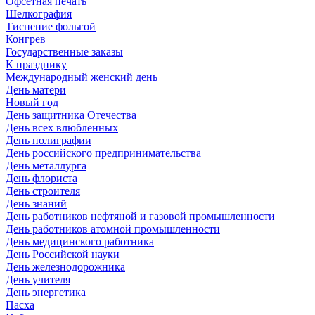
Офсетная печать
Шелкография
Тиснение фольгой
Конгрев
Государственные заказы
К празднику
Международный женский день
День матери
Новый год
День защитника Отечества
День всех влюбленных
День полиграфии
День российского предпринимательства
День металлурга
День флориста
День строителя
День знаний
День работников нефтяной и газовой промышленности
День работников атомной промышленности
День медицинского работника
День Российской науки
День железнодорожника
День учителя
День энергетика
Пасха