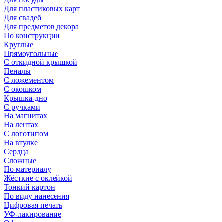
Для пластиковых карт
Для свадеб
Для предметов декора
По конструкции
Круглые
Прямоугольные
С откидной крышкой
Пеналы
С ложементом
С окошком
Крышка-дно
С ручками
На магнитах
На лентах
С логотипом
На втулке
Сердца
Сложные
По материалу
Жёсткие с оклейкой
Тонкий картон
По виду нанесения
Цифровая печать
УФ-лакирование