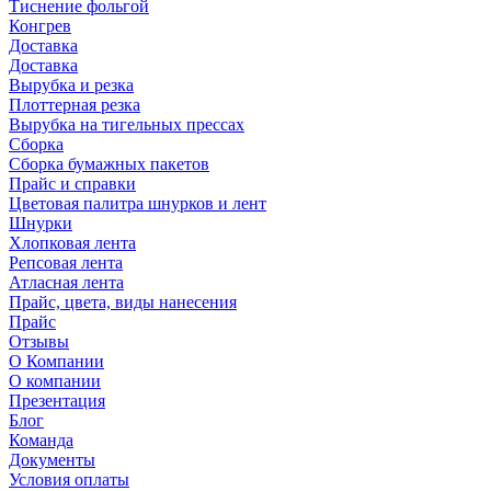
Тиснение фольгой
Конгрев
Доставка
Доставка
Вырубка и резка
Плоттерная резка
Вырубка на тигельных прессах
Сборка
Сборка бумажных пакетов
Прайс и справки
Цветовая палитра шнурков и лент
Шнурки
Хлопковая лента
Репсовая лента
Атласная лента
Прайс, цвета, виды нанесения
Прайс
Отзывы
О Компании
О компании
Презентация
Блог
Команда
Документы
Условия оплаты