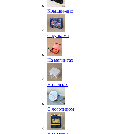
Крышка-дно
С ручками
На магнитах
На лентах
С логотипом
На втулке