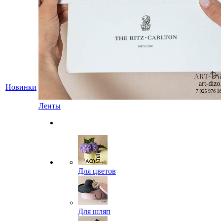
Новинки
Ленты
Для цветов
Для шляп