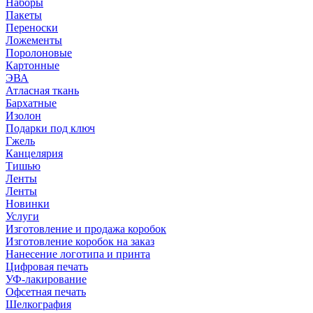
Наборы
Пакеты
Переноски
Ложементы
Поролоновые
Картонные
ЭВА
Атласная ткань
Бархатные
Изолон
Подарки под ключ
Гжель
Канцелярия
Тишью
Ленты
Ленты
Новинки
Услуги
Изготовление и продажа коробок
Изготовление коробок на заказ
Нанесение логотипа и принта
Цифровая печать
УФ-лакирование
Офсетная печать
Шелкография