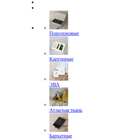
Поролоновые
Картонные
ЭВА
Атласная ткань
Бархатные