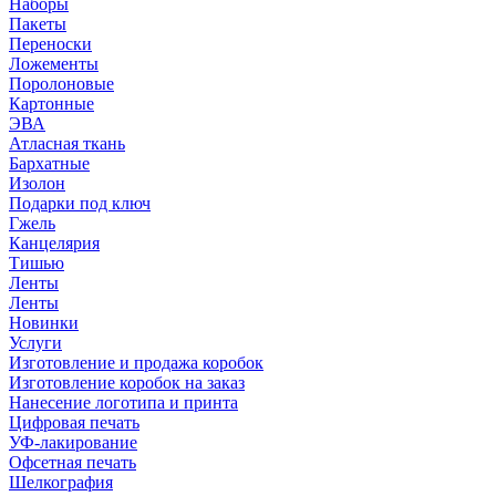
Наборы
Пакеты
Переноски
Ложементы
Поролоновые
Картонные
ЭВА
Атласная ткань
Бархатные
Изолон
Подарки под ключ
Гжель
Канцелярия
Тишью
Ленты
Ленты
Новинки
Услуги
Изготовление и продажа коробок
Изготовление коробок на заказ
Нанесение логотипа и принта
Цифровая печать
УФ-лакирование
Офсетная печать
Шелкография