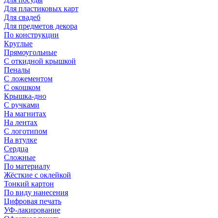
Для пластиковых карт
Для свадеб
Для предметов декора
По конструкции
Круглые
Прямоугольные
С откидной крышкой
Пеналы
С ложементом
С окошком
Крышка-дно
С ручками
На магнитах
На лентах
С логотипом
На втулке
Сердца
Сложные
По материалу
Жёсткие с оклейкой
Тонкий картон
По виду нанесения
Цифровая печать
УФ-лакирование