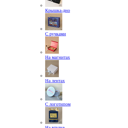
Крышка-дно
С ручками
На магнитах
На лентах
С логотипом
На втулке