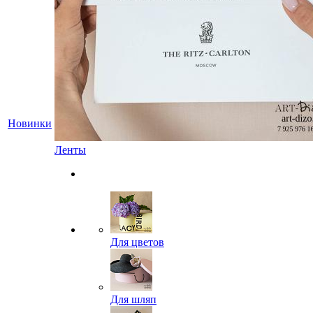
Новинки
Ленты
Для цветов
Для шляп