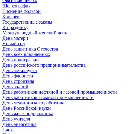
Офсетная печать
Шелкография
Тиснение фольгой
Конгрев
Государственные заказы
К празднику
Международный женский день
День матери
Новый год
День защитника Отечества
День всех влюбленных
День полиграфии
День российского предпринимательства
День металлурга
День флориста
День строителя
День знаний
День работников нефтяной и газовой промышленности
День работников атомной промышленности
День медицинского работника
День Российской науки
День железнодорожника
День учителя
День энергетика
Пасха