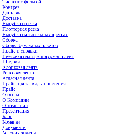
Тиснение фольгой
Конгрев
Доставка
Доставка
Вырубка и резка
Плоттерная резка
Вырубка на тигельных прессах
Сборка
Сборка бумажных пакетов
Прайс и справки
Цветовая палитра шнурков и лент
Шнурки
Хлопковая лента
Репсовая лента
Атласная лента
Прайс, цвета, виды нанесения
Прайс
Отзывы
О Компании
О компании
Презентация
Блог
Команда
Документы
Условия оплаты