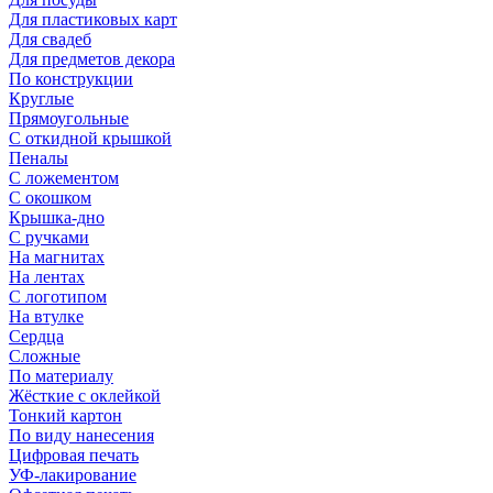
Для пластиковых карт
Для свадеб
Для предметов декора
По конструкции
Круглые
Прямоугольные
С откидной крышкой
Пеналы
С ложементом
С окошком
Крышка-дно
С ручками
На магнитах
На лентах
С логотипом
На втулке
Сердца
Сложные
По материалу
Жёсткие с оклейкой
Тонкий картон
По виду нанесения
Цифровая печать
УФ-лакирование