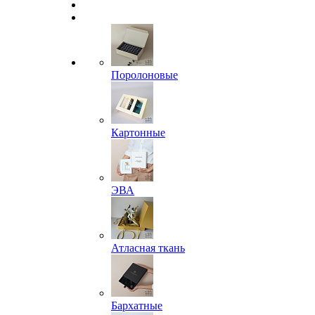
Поролоновые
Картонные
ЭВА
Атласная ткань
Бархатные