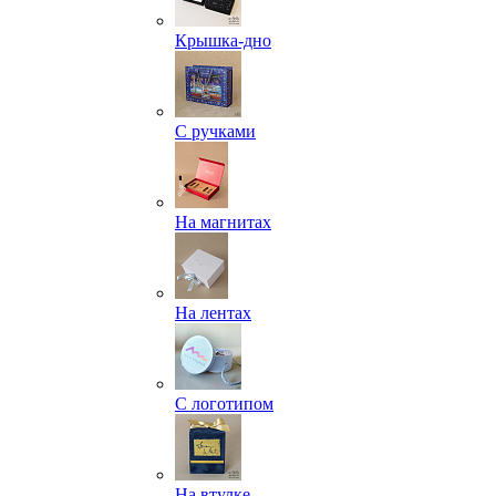
Крышка-дно
С ручками
На магнитах
На лентах
С логотипом
На втулке