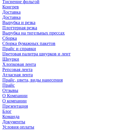
Тиснение фольгой
Конгрев
Доставка
Доставка
Вырубка и резка
Плоттерная резка
Вырубка на тигельных прессах
Сборка
Сборка бумажных пакетов
Прайс и справки
Цветовая палитра шнурков и лент
Шнурки
Хлопковая лента
Репсовая лента
Атласная лента
Прайс, цвета, виды нанесения
Прайс
Отзывы
О Компании
О компании
Презентация
Блог
Команда
Документы
Условия оплаты