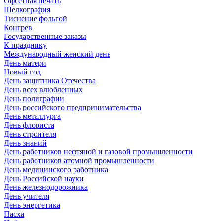
Офсетная печать
Шелкография
Тиснение фольгой
Конгрев
Государственные заказы
К празднику
Международный женский день
День матери
Новый год
День защитника Отечества
День всех влюбленных
День полиграфии
День российского предпринимательства
День металлурга
День флориста
День строителя
День знаний
День работников нефтяной и газовой промышленности
День работников атомной промышленности
День медицинского работника
День Российской науки
День железнодорожника
День учителя
День энергетика
Пасха