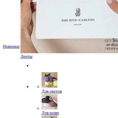
Новинки
Ленты
Для цветов
Для шляп