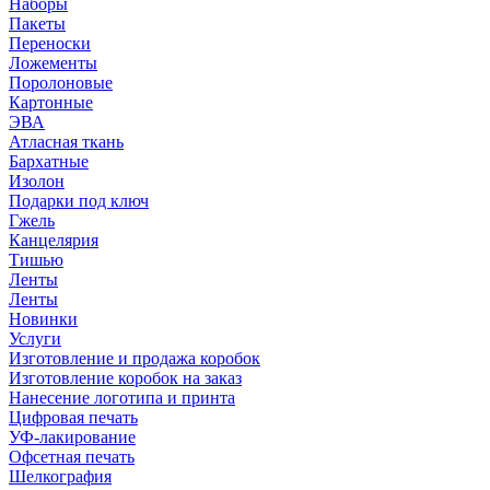
Наборы
Пакеты
Переноски
Ложементы
Поролоновые
Картонные
ЭВА
Атласная ткань
Бархатные
Изолон
Подарки под ключ
Гжель
Канцелярия
Тишью
Ленты
Ленты
Новинки
Услуги
Изготовление и продажа коробок
Изготовление коробок на заказ
Нанесение логотипа и принта
Цифровая печать
УФ-лакирование
Офсетная печать
Шелкография