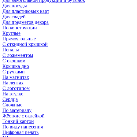
Для алкогольной продукции и бутылок
Для посуды
Для пластиковых карт
Для свадеб
Для предметов декора
По конструкции
Круглые
Прямоугольные
С откидной крышкой
Пеналы
С ложементом
С окошком
Крышка-дно
С ручками
На магнитах
На лентах
С логотипом
На втулке
Сердца
Сложные
По материалу
Жёсткие с оклейкой
Тонкий картон
По виду нанесения
Цифровая печать