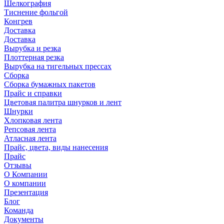
Шелкография
Тиснение фольгой
Конгрев
Доставка
Доставка
Вырубка и резка
Плоттерная резка
Вырубка на тигельных прессах
Сборка
Сборка бумажных пакетов
Прайс и справки
Цветовая палитра шнурков и лент
Шнурки
Хлопковая лента
Репсовая лента
Атласная лента
Прайс, цвета, виды нанесения
Прайс
Отзывы
О Компании
О компании
Презентация
Блог
Команда
Документы