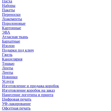
Пасха
Наборы
Пакеты
Переноски
Ложементы
Поролоновые
Картонные
ЭВА
Атласная ткань
Бархатные
Изолон
Подарки под ключ
Гжель
Канцелярия
Тишью
Ленты
Ленты
Новинки
Услуги
Изготовление и продажа коробок
Изготовление коробок на заказ
Нанесение логотипа и принта
Цифровая печать
УФ-лакирование
Офсетная печать