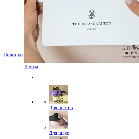
Новинки
Ленты
Для цветов
Для шляп