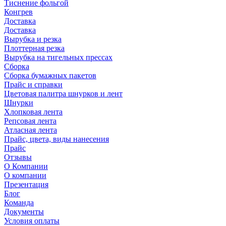
Тиснение фольгой
Конгрев
Доставка
Доставка
Вырубка и резка
Плоттерная резка
Вырубка на тигельных прессах
Сборка
Сборка бумажных пакетов
Прайс и справки
Цветовая палитра шнурков и лент
Шнурки
Хлопковая лента
Репсовая лента
Атласная лента
Прайс, цвета, виды нанесения
Прайс
Отзывы
О Компании
О компании
Презентация
Блог
Команда
Документы
Условия оплаты