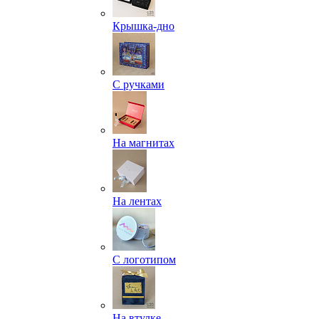
Крышка-дно
С ручками
На магнитах
На лентах
С логотипом
На втулке