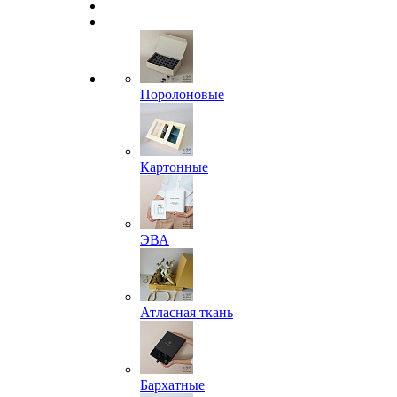
Поролоновые
Картонные
ЭВА
Атласная ткань
Бархатные