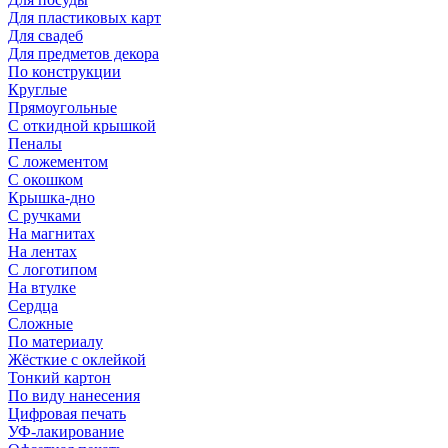
Для пластиковых карт
Для свадеб
Для предметов декора
По конструкции
Круглые
Прямоугольные
С откидной крышкой
Пеналы
С ложементом
С окошком
Крышка-дно
С ручками
На магнитах
На лентах
С логотипом
На втулке
Сердца
Сложные
По материалу
Жёсткие с оклейкой
Тонкий картон
По виду нанесения
Цифровая печать
УФ-лакирование