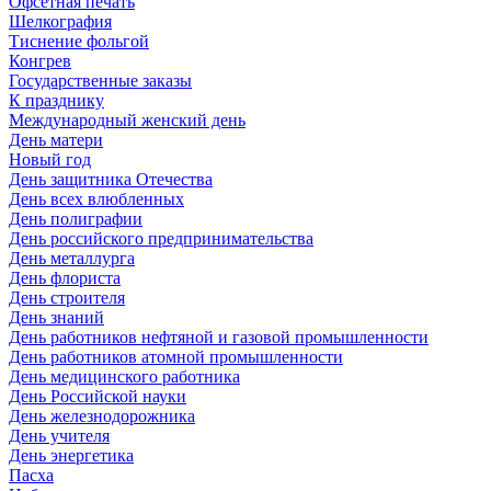
Офсетная печать
Шелкография
Тиснение фольгой
Конгрев
Государственные заказы
К празднику
Международный женский день
День матери
Новый год
День защитника Отечества
День всех влюбленных
День полиграфии
День российского предпринимательства
День металлурга
День флориста
День строителя
День знаний
День работников нефтяной и газовой промышленности
День работников атомной промышленности
День медицинского работника
День Российской науки
День железнодорожника
День учителя
День энергетика
Пасха