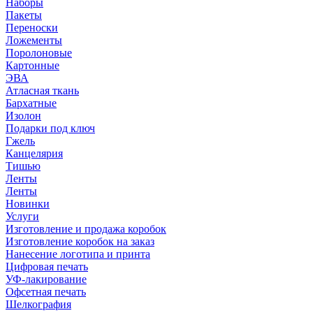
Наборы
Пакеты
Переноски
Ложементы
Поролоновые
Картонные
ЭВА
Атласная ткань
Бархатные
Изолон
Подарки под ключ
Гжель
Канцелярия
Тишью
Ленты
Ленты
Новинки
Услуги
Изготовление и продажа коробок
Изготовление коробок на заказ
Нанесение логотипа и принта
Цифровая печать
УФ-лакирование
Офсетная печать
Шелкография