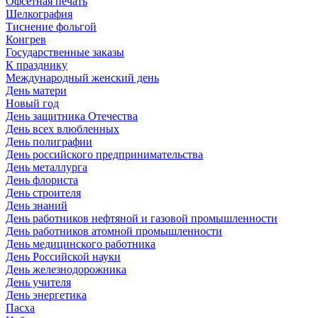
Офсетная печать
Шелкография
Тиснение фольгой
Конгрев
Государственные заказы
К празднику
Международный женский день
День матери
Новый год
День защитника Отечества
День всех влюбленных
День полиграфии
День российского предпринимательства
День металлурга
День флориста
День строителя
День знаний
День работников нефтяной и газовой промышленности
День работников атомной промышленности
День медицинского работника
День Российской науки
День железнодорожника
День учителя
День энергетика
Пасха