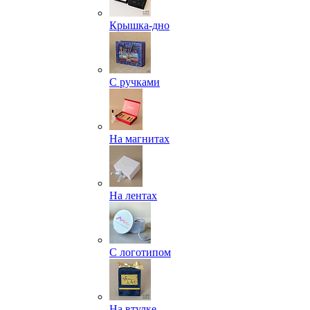
Крышка-дно
С ручками
На магнитах
На лентах
С логотипом
На втулке