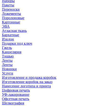
Наборы
Пакеты
Переноски
Ложементы
Поролоновые
Картонные
ЭВА
Атласная ткань
Бархатные
Изолон
Подарки под ключ
Гжель
Канцелярия
Тишью
Ленты
Ленты
Новинки
Услуги
Изготовление и продажа коробок
Изготовление коробок на заказ
Нанесение логотипа и принта
Цифровая печать
УФ-лакирование
Офсетная печать
Шелкография