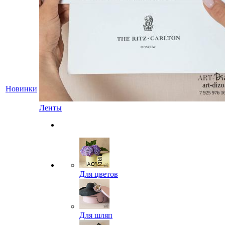
Новинки
Ленты
Для цветов
Для шляп