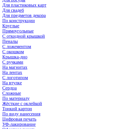
Для пластиковых карт
Для свадеб
Для предметов декора
По конструкции
Круглые
Прямоугольные
С откидной крышкой
Пеналы
С ложементом
С окошком
Крышка-дно
С ручками
На магнитах
На лентах
С логотипом
На втулке
Сердца
Сложные
По материалу
Жёсткие с оклейкой
Тонкий картон
По виду нанесения
Цифровая печать
УФ-лакирование