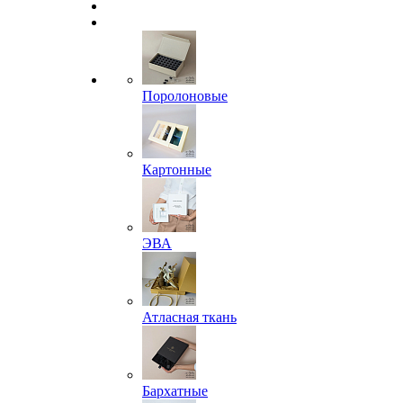
Поролоновые
Картонные
ЭВА
Атласная ткань
Бархатные