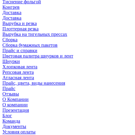
Тиснение фольгой
Конгрев
Доставка
Доставка
Вырубка и резка
Плоттерная резка
Вырубка на тигельных прессах
Сборка
Сборка бумажных пакетов
Прайс и справки
Цветовая палитра шнурков и лент
Шнурки
Хлопковая лента
Репсовая лента
Атласная лента
Прайс, цвета, виды нанесения
Прайс
Отзывы
О Компании
О компании
Презентация
Блог
Команда
Документы
Условия оплаты