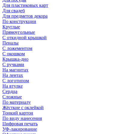
Для пластиковых карт
Для свадеб
Для предметов декора
По конструкции
Круглые
Прямоугольные
С откидной крышкой
Пеналы
С ложементом
С окошком
Крышка-дно
С ручками
На магнитах
На лентах
С логотипом
На втулке
Сердца
Сложные
По материалу
Жёсткие с оклейкой
Тонкий картон
По виду нанесения
Цифровая печать
УФ-лакирование