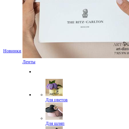
Новинки
Ленты
Для цветов
Для шляп