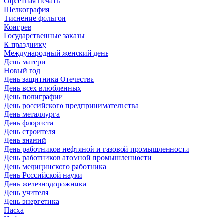
Офсетная печать
Шелкография
Тиснение фольгой
Конгрев
Государственные заказы
К празднику
Международный женский день
День матери
Новый год
День защитника Отечества
День всех влюбленных
День полиграфии
День российского предпринимательства
День металлурга
День флориста
День строителя
День знаний
День работников нефтяной и газовой промышленности
День работников атомной промышленности
День медицинского работника
День Российской науки
День железнодорожника
День учителя
День энергетика
Пасха