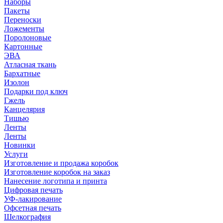
Наборы
Пакеты
Переноски
Ложементы
Поролоновые
Картонные
ЭВА
Атласная ткань
Бархатные
Изолон
Подарки под ключ
Гжель
Канцелярия
Тишью
Ленты
Ленты
Новинки
Услуги
Изготовление и продажа коробок
Изготовление коробок на заказ
Нанесение логотипа и принта
Цифровая печать
УФ-лакирование
Офсетная печать
Шелкография