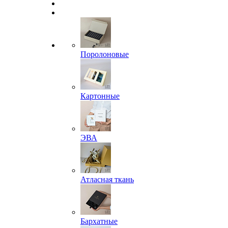
Поролоновые
Картонные
ЭВА
Атласная ткань
Бархатные