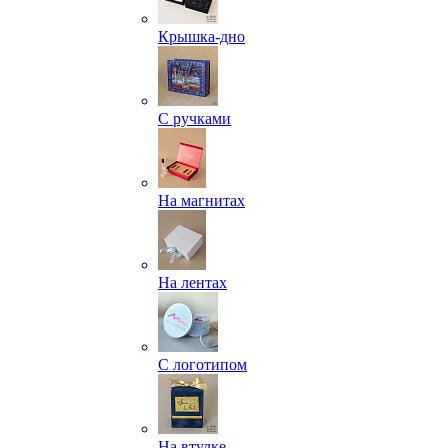
Крышка-дно
С ручками
На магнитах
На лентах
С логотипом
На втулке