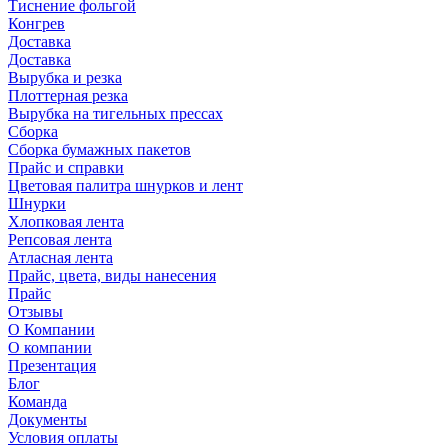
Тиснение фольгой
Конгрев
Доставка
Доставка
Вырубка и резка
Плоттерная резка
Вырубка на тигельных прессах
Сборка
Сборка бумажных пакетов
Прайс и справки
Цветовая палитра шнурков и лент
Шнурки
Хлопковая лента
Репсовая лента
Атласная лента
Прайс, цвета, виды нанесения
Прайс
Отзывы
О Компании
О компании
Презентация
Блог
Команда
Документы
Условия оплаты