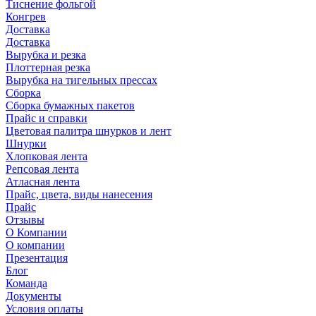
Тиснение фольгой
Конгрев
Доставка
Доставка
Вырубка и резка
Плоттерная резка
Вырубка на тигельных прессах
Сборка
Сборка бумажных пакетов
Прайс и справки
Цветовая палитра шнурков и лент
Шнурки
Хлопковая лента
Репсовая лента
Атласная лента
Прайс, цвета, виды нанесения
Прайс
Отзывы
О Компании
О компании
Презентация
Блог
Команда
Документы
Условия оплаты