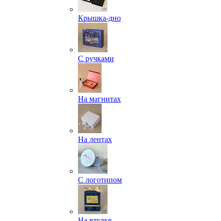
Крышка-дно
С ручками
На магнитах
На лентах
С логотипом
На втулке