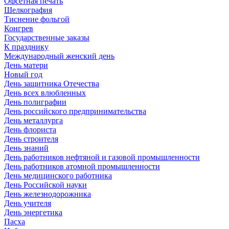
Офсетная печать
Шелкография
Тиснение фольгой
Конгрев
Государственные заказы
К празднику
Международный женский день
День матери
Новый год
День защитника Отечества
День всех влюбленных
День полиграфии
День российского предпринимательства
День металлурга
День флориста
День строителя
День знаний
День работников нефтяной и газовой промышленности
День работников атомной промышленности
День медицинского работника
День Российской науки
День железнодорожника
День учителя
День энергетика
Пасха