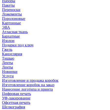
Наборы
Пакеты
Переноски
Ложементы
Поролоновые
Картонные
ЭВА
Атласная ткань
Бархатные
Изолон
Подарки под ключ
Гжель
Канцелярия
Тишью
Ленты
Ленты
Новинки
Услуги
Изготовление и продажа коробок
Изготовление коробок на заказ
Нанесение логотипа и принта
Цифровая печать
УФ-лакирование
Офсетная печать
Шелкография