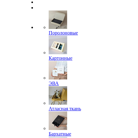
Поролоновые
Картонные
ЭВА
Атласная ткань
Бархатные