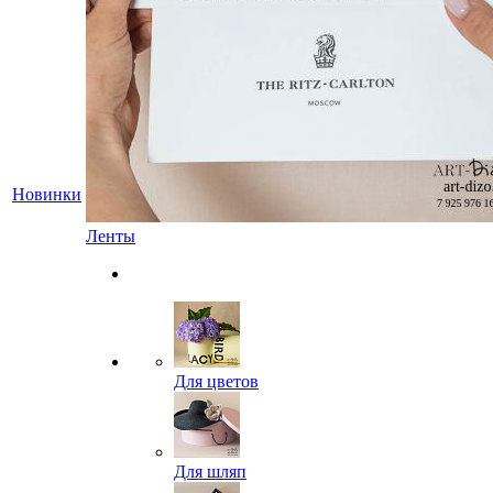
Новинки
Ленты
Для цветов
Для шляп