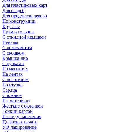
Для пластиковых карт
Для свадеб
Для предметов декора
По конструкции
Круглые
Прямоугольные
С откидной крышкой
Пеналы
С ложементом
С окошком
Крышка-дно
С ручками
На магнитах
На лентах
С логотипом
На втулке
Сердца
Сложные
По материалу
Жёсткие с оклейкой
Тонкий картон
По виду нанесения
Цифровая печать
УФ-лакирование