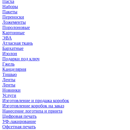
Пасха
Наборы
Пакеты
Переноски
Ложементы
Поролоновые
Картонные
ЭВА
Атласная ткань
Бархатные
Изолон
Подарки под ключ
Гжель
Канцелярия
Тишью
Ленты
Ленты
Новинки
Услуги
Изготовление и продажа коробок
Изготовление коробок на заказ
Нанесение логотипа и принта
Цифровая печать
УФ-лакирование
Офсетная печать