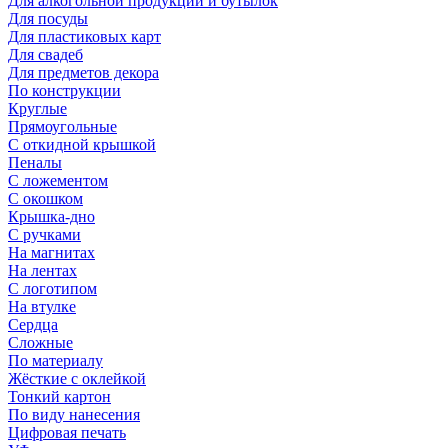
Для алкогольной продукции и бутылок
Для посуды
Для пластиковых карт
Для свадеб
Для предметов декора
По конструкции
Круглые
Прямоугольные
С откидной крышкой
Пеналы
С ложементом
С окошком
Крышка-дно
С ручками
На магнитах
На лентах
С логотипом
На втулке
Сердца
Сложные
По материалу
Жёсткие с оклейкой
Тонкий картон
По виду нанесения
Цифровая печать