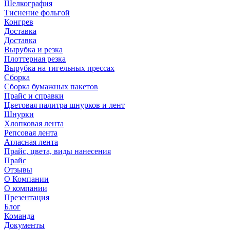
Шелкография
Тиснение фольгой
Конгрев
Доставка
Доставка
Вырубка и резка
Плоттерная резка
Вырубка на тигельных прессах
Сборка
Сборка бумажных пакетов
Прайс и справки
Цветовая палитра шнурков и лент
Шнурки
Хлопковая лента
Репсовая лента
Атласная лента
Прайс, цвета, виды нанесения
Прайс
Отзывы
О Компании
О компании
Презентация
Блог
Команда
Документы