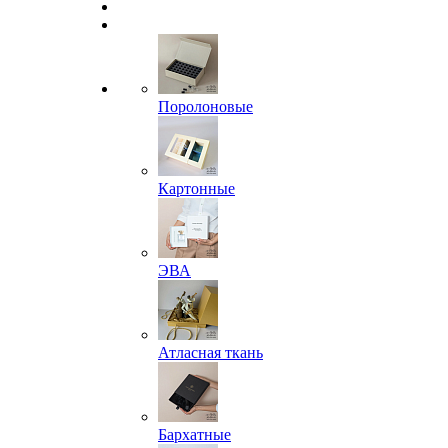
Поролоновые
Картонные
ЭВА
Атласная ткань
Бархатные