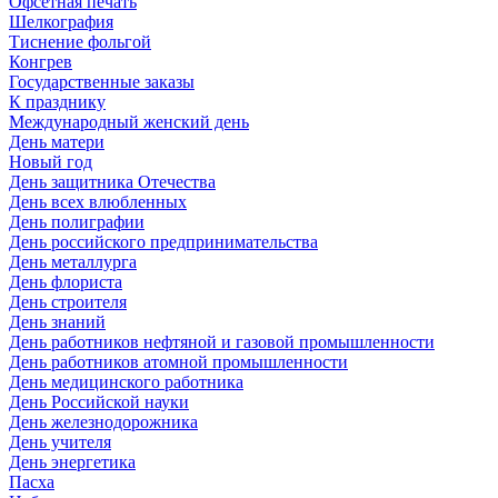
Офсетная печать
Шелкография
Тиснение фольгой
Конгрев
Государственные заказы
К празднику
Международный женский день
День матери
Новый год
День защитника Отечества
День всех влюбленных
День полиграфии
День российского предпринимательства
День металлурга
День флориста
День строителя
День знаний
День работников нефтяной и газовой промышленности
День работников атомной промышленности
День медицинского работника
День Российской науки
День железнодорожника
День учителя
День энергетика
Пасха