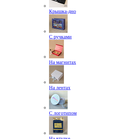
Крышка-дно
С ручками
На магнитах
На лентах
С логотипом
На втулке