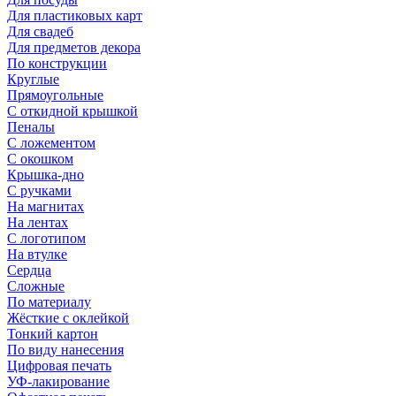
Для пластиковых карт
Для свадеб
Для предметов декора
По конструкции
Круглые
Прямоугольные
С откидной крышкой
Пеналы
С ложементом
С окошком
Крышка-дно
С ручками
На магнитах
На лентах
С логотипом
На втулке
Сердца
Сложные
По материалу
Жёсткие с оклейкой
Тонкий картон
По виду нанесения
Цифровая печать
УФ-лакирование