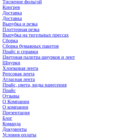
Тиснение фольгой
Конгрев
Доставка
Доставка
Вырубка и резка
Плоттерная резка
Вырубка на тигельных прессах
Сборка
Сборка бумажных пакетов
Прайс и справки
Цветовая палитра шнурков и лент
Шнурки
Хлопковая лента
Репсовая лента
Атласная лента
Прайс, цвета, виды нанесения
Прайс
Отзывы
О Компании
О компании
Презентация
Блог
Команда
Документы
Условия оплаты