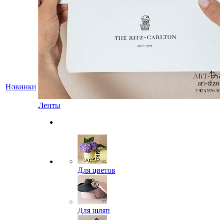
Новинки
Ленты
Для цветов
Для шляп