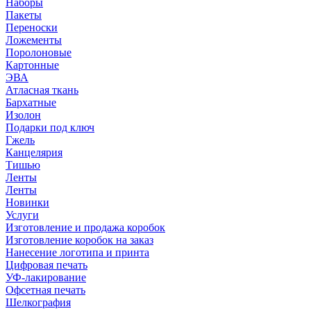
Наборы
Пакеты
Переноски
Ложементы
Поролоновые
Картонные
ЭВА
Атласная ткань
Бархатные
Изолон
Подарки под ключ
Гжель
Канцелярия
Тишью
Ленты
Ленты
Новинки
Услуги
Изготовление и продажа коробок
Изготовление коробок на заказ
Нанесение логотипа и принта
Цифровая печать
УФ-лакирование
Офсетная печать
Шелкография