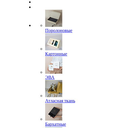
Поролоновые
Картонные
ЭВА
Атласная ткань
Бархатные