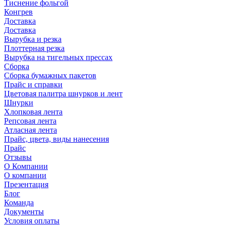
Тиснение фольгой
Конгрев
Доставка
Доставка
Вырубка и резка
Плоттерная резка
Вырубка на тигельных прессах
Сборка
Сборка бумажных пакетов
Прайс и справки
Цветовая палитра шнурков и лент
Шнурки
Хлопковая лента
Репсовая лента
Атласная лента
Прайс, цвета, виды нанесения
Прайс
Отзывы
О Компании
О компании
Презентация
Блог
Команда
Документы
Условия оплаты