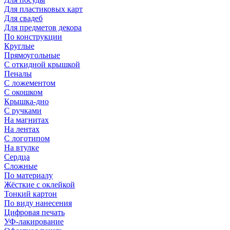
Для пластиковых карт
Для свадеб
Для предметов декора
По конструкции
Круглые
Прямоугольные
С откидной крышкой
Пеналы
С ложементом
С окошком
Крышка-дно
С ручками
На магнитах
На лентах
С логотипом
На втулке
Сердца
Сложные
По материалу
Жёсткие с оклейкой
Тонкий картон
По виду нанесения
Цифровая печать
УФ-лакирование