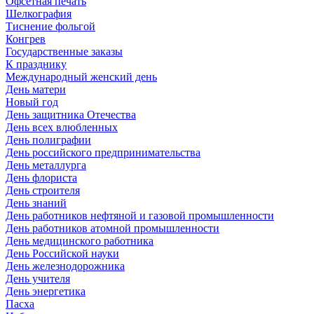
Офсетная печать
Шелкография
Тиснение фольгой
Конгрев
Государственные заказы
К празднику
Международный женский день
День матери
Новый год
День защитника Отечества
День всех влюбленных
День полиграфии
День российского предпринимательства
День металлурга
День флориста
День строителя
День знаний
День работников нефтяной и газовой промышленности
День работников атомной промышленности
День медицинского работника
День Российской науки
День железнодорожника
День учителя
День энергетика
Пасха