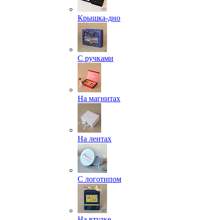
Крышка-дно
С ручками
На магнитах
На лентах
С логотипом
На втулке