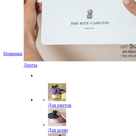
Новинки
Ленты
Для цветов
Для шляп