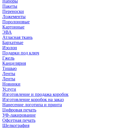
Наборы
Пакеты
Переноски
Ложементы
Поролоновые
Картонные
ЭВА
Атласная ткань
Бархатные
Изолон
Подарки под ключ
Гжель
Канцелярия
Тишью
Ленты
Ленты
Новинки
Услуги
Изготовление и продажа коробок
Изготовление коробок на заказ
Нанесение логотипа и принта
Цифровая печать
УФ-лакирование
Офсетная печать
Шелкография